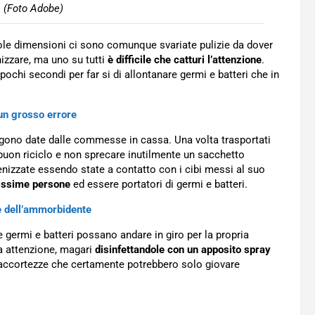
a (Foto Adobe)
ccole dimensioni ci sono comunque svariate pulizie da dover
nizzare, ma uno su tutti
è difficile che catturi l’attenzione
.
ochi secondi per far si di allontanare germi e batteri che in
 un grosso errore
ngono date dalle commesse in cassa. Una volta trasportati
buon riciclo e non sprecare inutilmente un sacchetto
enizzate essendo state a contatto con i cibi messi al suo
tissime persone
ed essere portatori di germi e batteri.
ce dell’ammorbidente
germi e batteri possano andare in giro per la propria
ta attenzione, magari
disinfettandole con un apposito spray
 accortezze che certamente potrebbero solo giovare