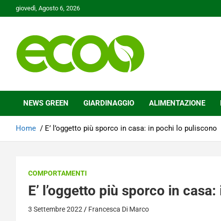
Skip
giovedì, Agosto 6, 2026
to
content
Tutelare il nostro Pianeta è la nostra priorità
Ecoo.it
NEWS GREEN
GIARDINAGGIO
ALIMENTAZIONE
Home
E’ l’oggetto più sporco in casa: in pochi lo puliscono
COMPORTAMENTI
E’ l’oggetto più sporco in casa:
3 Settembre 2022
Francesca Di Marco