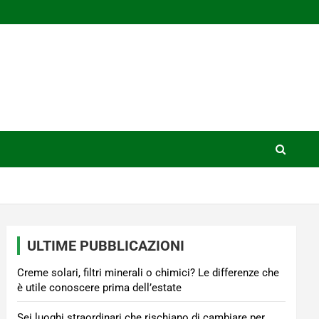
ULTIME PUBBLICAZIONI
Creme solari, filtri minerali o chimici? Le differenze che
è utile conoscere prima dell’estate
Sei luoghi straordinari che rischiano di cambiare per