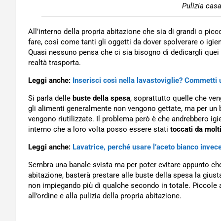
Pulizia cas
All’interno della propria abitazione che sia di grandi o pi
fare, così come tanti gli oggetti da dover spolverare o igie
Quasi nessuno pensa che ci sia bisogno di dedicargli quei p
realtà trasporta.
Leggi anche:
Inserisci così nella lavastoviglie? Commetti
Si parla delle
buste della spesa
, soprattutto quelle che ve
gli alimenti generalmente non vengono gettate, ma per un 
vengono riutilizzate. Il problema però è che andrebbero igi
interno che a loro volta posso essere stati
toccati da mol
Leggi anche:
Lavatrice, perché usare l’aceto bianco inve
Sembra una banale svista ma per poter evitare appunto che 
abitazione, basterà prestare alle buste della spesa la gius
non impiegando più di qualche secondo in totale. Piccole
all’ordine e alla pulizia della propria abitazione.