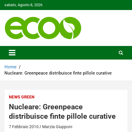
Skip
sabato, Agosto 8, 2026
to
content
Tutelare il nostro Pianeta è la nostra priorità
Ecoo.it
Home
Nucleare: Greenpeace distribuisce finte pillole curative
NEWS GREEN
Nucleare: Greenpeace
distribuisce finte pillole curative
7 Febbraio 2010
Marzia Giupponi