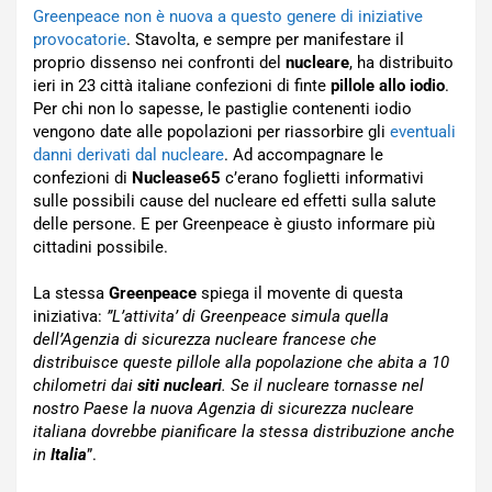
Greenpeace non è nuova a questo genere di iniziative
provocatorie
. Stavolta, e sempre per manifestare il
proprio dissenso nei confronti del
nucleare
, ha distribuito
ieri in 23 città italiane confezioni di finte
pillole allo iodio
.
Per chi non lo sapesse, le pastiglie contenenti iodio
vengono date alle popolazioni per riassorbire gli
eventuali
danni derivati dal nucleare
. Ad accompagnare le
confezioni di
Nuclease65
c’erano foglietti informativi
sulle possibili cause del nucleare ed effetti sulla salute
delle persone. E per Greenpeace è giusto informare più
cittadini possibile.
La stessa
Greenpeace
spiega il movente di questa
iniziativa:
”L’attivita’ di Greenpeace simula quella
dell’Agenzia di sicurezza nucleare francese che
distribuisce queste pillole alla popolazione che abita a 10
chilometri dai
siti nucleari
. Se il nucleare tornasse nel
nostro Paese la nuova Agenzia di sicurezza nucleare
italiana dovrebbe pianificare la stessa distribuzione anche
in
Italia
”.