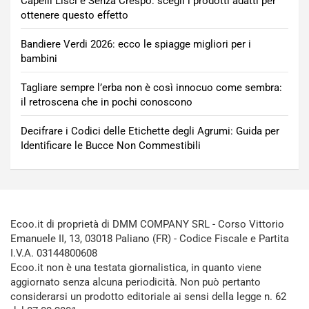
Capelli Lisci e Senza Crespo: scegli i prodotti adatti per
ottenere questo effetto
Bandiere Verdi 2026: ecco le spiagge migliori per i
bambini
Tagliare sempre l’erba non è così innocuo come sembra:
il retroscena che in pochi conoscono
Decifrare i Codici delle Etichette degli Agrumi: Guida per
Identificare le Bucce Non Commestibili
Ecoo.it di proprietà di DMM COMPANY SRL - Corso Vittorio
Emanuele II, 13, 03018 Paliano (FR) - Codice Fiscale e Partita
I.V.A. 03144800608
Ecoo.it non è una testata giornalistica, in quanto viene
aggiornato senza alcuna periodicità. Non può pertanto
considerarsi un prodotto editoriale ai sensi della legge n. 62