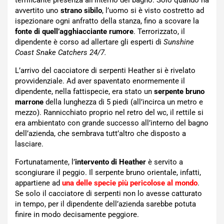
avvertito uno
strano sibilo
, l’uomo si è visto costretto ad
ispezionare ogni anfratto della stanza, fino a scovare la
fonte di quell’agghiacciante rumore
. Terrorizzato, il
dipendente è corso ad allertare gli esperti di
Sunshine
Coast Snake Catchers 24/7
.
L’arrivo del cacciatore di serpenti Heather si è rivelato
provvidenziale. Ad aver spaventato enormemente il
dipendente, nella fattispecie, era stato un
serpente bruno
marrone
della lunghezza di 5 piedi (all’incirca un metro e
mezzo). Rannicchiato proprio nel retro del wc, il rettile si
era ambientato con grande successo all’interno del bagno
dell’azienda, che sembrava tutt’altro che disposto a
lasciare.
Fortunatamente, l’
intervento di Heather
è servito a
scongiurare il peggio. Il serpente bruno orientale, infatti,
appartiene ad
una delle specie più pericolose al mondo
.
Se solo il cacciatore di serpenti non lo avesse catturato
in tempo, per il dipendente dell’azienda sarebbe potuta
finire in modo decisamente peggiore.