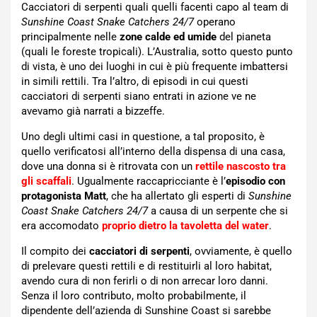
Cacciatori di serpenti quali quelli facenti capo al team di
Sunshine Coast Snake Catchers 24/7
operano
principalmente nelle
zone calde ed umide
del pianeta
(quali le foreste tropicali). L’Australia, sotto questo punto
di vista, è uno dei luoghi in cui è più frequente imbattersi
in simili rettili. Tra l’altro, di episodi in cui questi
cacciatori di serpenti siano entrati in azione ve ne
avevamo già narrati a bizzeffe.
Uno degli ultimi casi in questione, a tal proposito, è
quello verificatosi all’interno della dispensa di una casa,
dove una donna si è ritrovata con un
rettile nascosto tra
gli scaffali
. Ugualmente raccapricciante è l’
episodio con
protagonista Matt
, che ha allertato gli esperti di
Sunshine
Coast Snake Catchers 24/7
a causa di un serpente che si
era accomodato
proprio dietro la tavoletta del water
.
Il compito dei
cacciatori di serpenti
, ovviamente, è quello
di prelevare questi rettili e di restituirli al loro habitat,
avendo cura di non ferirli o di non arrecar loro danni.
Senza il loro contributo, molto probabilmente, il
dipendente dell’azienda di Sunshine Coast si sarebbe