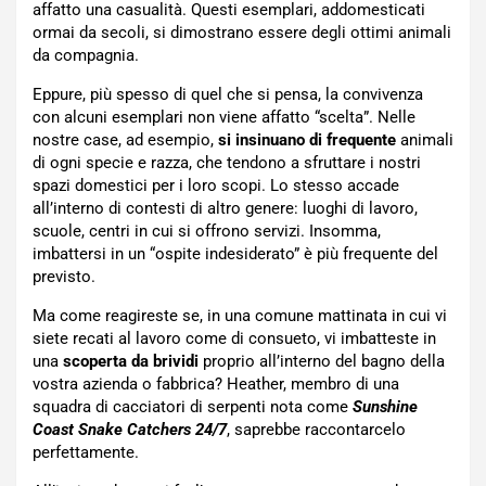
affatto una casualità. Questi esemplari, addomesticati
ormai da secoli, si dimostrano essere degli ottimi animali
da compagnia.
Eppure, più spesso di quel che si pensa, la convivenza
con alcuni esemplari non viene affatto “scelta”. Nelle
nostre case, ad esempio,
si insinuano di frequente
animali
di ogni specie e razza, che tendono a sfruttare i nostri
spazi domestici per i loro scopi. Lo stesso accade
all’interno di contesti di altro genere: luoghi di lavoro,
scuole, centri in cui si offrono servizi. Insomma,
imbattersi in un “ospite indesiderato” è più frequente del
previsto.
Ma come reagireste se, in una comune mattinata in cui vi
siete recati al lavoro come di consueto, vi imbatteste in
una
scoperta da brividi
proprio all’interno del bagno della
vostra azienda o fabbrica? Heather, membro di una
squadra di cacciatori di serpenti nota come
Sunshine
Coast Snake Catchers 24/7
, saprebbe raccontarcelo
perfettamente.