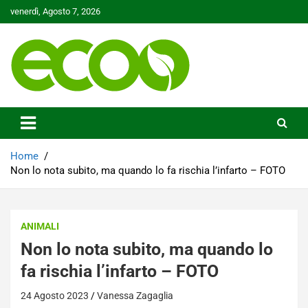
Skip
venerdì, Agosto 7, 2026
to
content
Tutelare il nostro Pianeta è la nostra priorità
Ecoo.it
Home
Non lo nota subito, ma quando lo fa rischia l’infarto – FOTO
ANIMALI
Non lo nota subito, ma quando lo
fa rischia l’infarto – FOTO
24 Agosto 2023
Vanessa Zagaglia