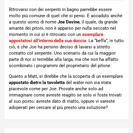
Ritrovarsi con dei serpenti in bagno parrebbe essere
molto più comune di quel che si pensi. È accaduto anche
a questo uomo di nome
Joe Devine
, il quale, da grande
amante dei pitoni, non è apparso per nulla seccato nel
momento in cui si è ritrovato con un
esemplare
appostatosi all’interno della sua doccia
. La “beffa”, in tutto
ciò, è che Joe ha persino deciso di lavarsi a stretto
contatto col serpente. Uno scenario da cui la maggior
parte di noi si terrebbe alla larga, ma che non ha affatto
scombinato i programmi del proprietario del pitone.
Quanto a Matt, si direbbe che la scoperta di un esemplare
appostato dietro la tavoletta
del water non sia stata
piacevole come per Joe. Provate anche solo ad
immaginare come avreste reagito se solo vi foste trovati
al suo posto: avreste dato di matto, oppure vi sareste
adoperati per cercare al più presto una soluzione?
Navigazione