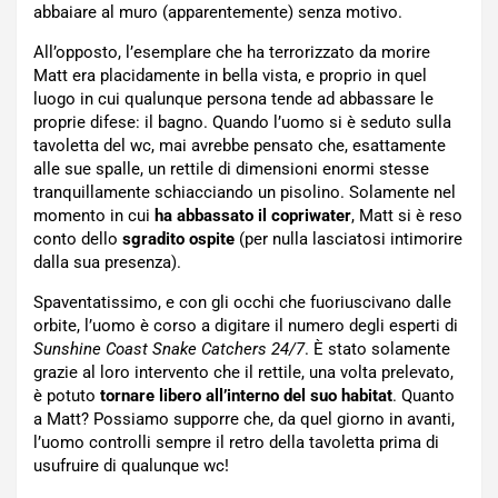
abbaiare al muro (apparentemente) senza motivo.
All’opposto, l’esemplare che ha terrorizzato da morire
Matt era placidamente in bella vista, e proprio in quel
luogo in cui qualunque persona tende ad abbassare le
proprie difese: il bagno. Quando l’uomo si è seduto sulla
tavoletta del wc, mai avrebbe pensato che, esattamente
alle sue spalle, un rettile di dimensioni enormi stesse
tranquillamente schiacciando un pisolino. Solamente nel
momento in cui
ha abbassato il copriwater
, Matt si è reso
conto dello
sgradito ospite
(per nulla lasciatosi intimorire
dalla sua presenza).
Spaventatissimo, e con gli occhi che fuoriuscivano dalle
orbite, l’uomo è corso a digitare il numero degli esperti di
Sunshine Coast Snake Catchers 24/7
. È stato solamente
grazie al loro intervento che il rettile, una volta prelevato,
è potuto
tornare libero all’interno del suo habitat
. Quanto
a Matt? Possiamo supporre che, da quel giorno in avanti,
l’uomo controlli sempre il retro della tavoletta prima di
usufruire di qualunque wc!