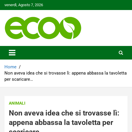
Skip
venerdì, Agosto 7, 2026
to
content
Tutelare il nostro Pianeta è la nostra priorità
Ecoo.it
Home
Non aveva idea che si trovasse lì: appena abbassa la tavoletta
per scaricare…
ANIMALI
Non aveva idea che si trovasse lì:
appena abbassa la tavoletta per
scaricare…