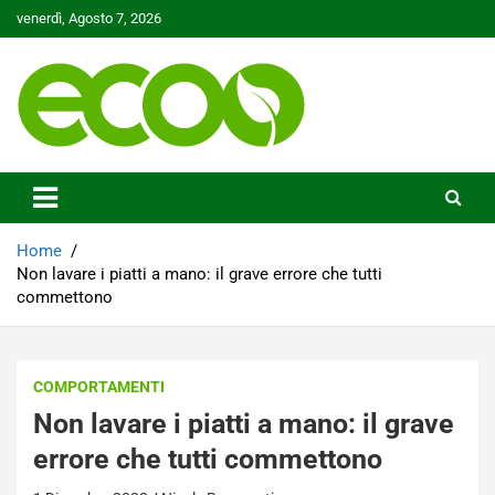
Skip
venerdì, Agosto 7, 2026
to
content
Tutelare il nostro Pianeta è la nostra priorità
Ecoo.it
Home
Non lavare i piatti a mano: il grave errore che tutti
commettono
COMPORTAMENTI
Non lavare i piatti a mano: il grave
errore che tutti commettono