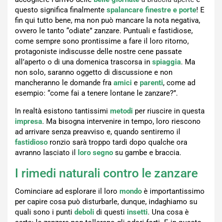
questo significa finalmente
spalancare finestre e porte
! E
fin qui tutto bene, ma non può mancare la nota negativa,
ovvero le tanto “odiate” zanzare. Puntuali e fastidiose,
come sempre sono prontissime a fare il loro ritorno,
protagoniste indiscusse delle nostre cene passate
all’aperto o di una domenica trascorsa in
spiaggia
. Ma
non solo, saranno oggetto di discussione e non
mancheranno le domande fra
amici
e
parenti
, come ad
esempio: “come fai a tenere lontane le zanzare?”.
In realtà esistono tantissimi
metodi
per riuscire in questa
impresa
. Ma bisogna intervenire in tempo, loro riescono
ad arrivare senza preavviso e, quando sentiremo il
fastidioso
ronzio sarà troppo tardi dopo qualche ora
avranno lasciato il
loro segno
su gambe e braccia.
I rimedi naturali contro le zanzare
Cominciare ad esplorare il loro
mondo
è importantissimo
per capire cosa può disturbarle, dunque, indaghiamo su
quali sono i punti
deboli
di questi
insetti
. Una cosa è