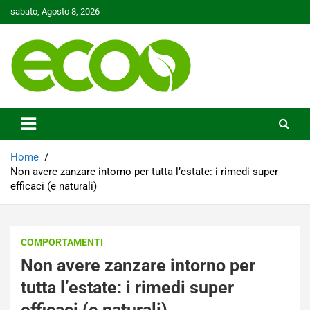
Skip
sabato, Agosto 8, 2026
to
content
Tutelare il nostro Pianeta è la nostra priorità
Ecoo.it
Home
Non avere zanzare intorno per tutta l’estate: i rimedi super
efficaci (e naturali)
COMPORTAMENTI
Non avere zanzare intorno per
tutta l’estate: i rimedi super
efficaci (e naturali)