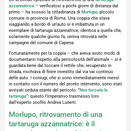
azzannatrice
– verificatosi a pochi giorni di distanza dal
primo – ha scosso la cittadinanza di
Morlupo
, piccolo
comune in provincia di Roma. Una coppia che stava
viaggiando a bordo di un’auto si è imbattuta in un
esemplare di tartaruga azzannatrice, identica a quella che,
solamente qualche giorno fa, veniva ritrovata nelle
campagne del comune di Capena.
Fortunatamente per la coppia – che aveva avuto modo di
documentarsi rispetto alla pericolosità dell’animale – si è
guardata bene dal toccare il rettile che, recuperato in
strada, rischiava di finire investito dal via vai continuo
delle auto. I coniugi, che si sono immediatamente messi
in contatto con il numero del pronto intervento, sono stati
avvisati seduta stante del pericolo. “
Non toccate la
tartaruga
“: questo l’imperativo trasmesso loro
dall’esperto zoofilo Andrea Lunerti.
Morlupo, ritrovamento di una
tartaruga azzannatrice: è il