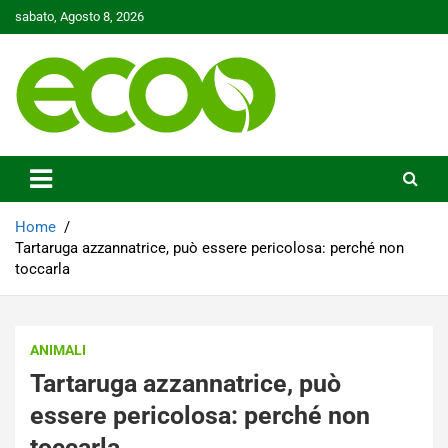
Skip
sabato, Agosto 8, 2026
to
content
Tutelare il nostro Pianeta è la nostra priorità
Ecoo.it
Home
Tartaruga azzannatrice, può essere pericolosa: perché non
toccarla
ANIMALI
Tartaruga azzannatrice, può
essere pericolosa: perché non
toccarla