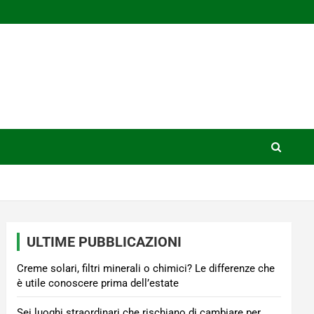
ULTIME PUBBLICAZIONI
Creme solari, filtri minerali o chimici? Le differenze che
è utile conoscere prima dell’estate
Sei luoghi straordinari che rischiano di cambiare per