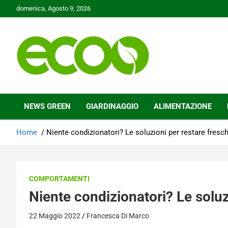
Skip
domenica, Agosto 9, 2026
to
content
Tutelare il nostro Pianeta è la nostra priorità
Ecoo.it
NEWS GREEN
GIARDINAGGIO
ALIMENTAZIONE
Home
Niente condizionatori? Le soluzioni per restare fresch
COMPORTAMENTI
Niente condizionatori? Le soluz
22 Maggio 2022
Francesca Di Marco