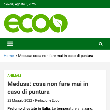
Skip
giovedì, Agosto 6, 2026
to
content
Tutelare il nostro Pianeta è la nostra priorità
Ecoo.it
Home
Medusa: cosa non fare mai in caso di puntura
ANIMALI
Medusa: cosa non fare mai in
caso di puntura
22 Maggio 2022
Redazione Ecoo
Profumo di estate in Italia
. Le temperature si alzano,