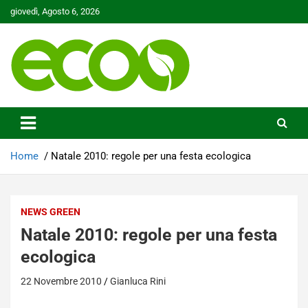
Skip
giovedì, Agosto 6, 2026
to
content
Tutelare il nostro Pianeta è la nostra priorità
Ecoo.it
Home
Natale 2010: regole per una festa ecologica
NEWS GREEN
Natale 2010: regole per una festa
ecologica
22 Novembre 2010
Gianluca Rini