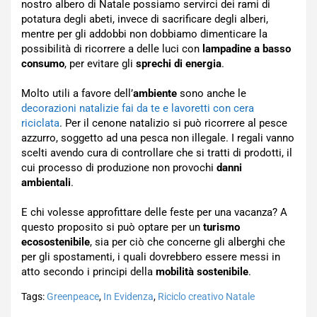
nostro albero di Natale possiamo servirci dei rami di
potatura degli abeti, invece di sacrificare degli alberi,
mentre per gli addobbi non dobbiamo dimenticare la
possibilità di ricorrere a delle luci con
lampadine a basso
consumo
, per evitare gli
sprechi di energia
.
Molto utili a favore dell’
ambiente
sono anche le
decorazioni natalizie fai da te e lavoretti con cera
riciclata
. Per il cenone natalizio si può ricorrere al pesce
azzurro, soggetto ad una pesca non illegale. I regali vanno
scelti avendo cura di controllare che si tratti di prodotti, il
cui processo di produzione non provochi
danni
ambientali
.
E chi volesse approfittare delle feste per una vacanza? A
questo proposito si può optare per un
turismo
ecosostenibile
, sia per ciò che concerne gli alberghi che
per gli spostamenti, i quali dovrebbero essere messi in
atto secondo i principi della
mobilità sostenibile
.
Tags:
Greenpeace
,
In Evidenza
,
Riciclo creativo Natale