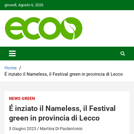
Skip
giovedì, Agosto 6, 2026
to
content
Tutelare il nostro Pianeta è la nostra priorità
Ecoo.it
Home
É inziato il Nameless, il Festival green in provincia di Lecco
NEWS GREEN
É inziato il Nameless, il Festival
green in provincia di Lecco
3 Giugno 2023
Martina Di Paolantonio