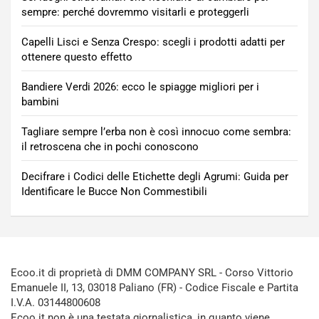
sempre: perché dovremmo visitarli e proteggerli
Capelli Lisci e Senza Crespo: scegli i prodotti adatti per
ottenere questo effetto
Bandiere Verdi 2026: ecco le spiagge migliori per i
bambini
Tagliare sempre l’erba non è così innocuo come sembra:
il retroscena che in pochi conoscono
Decifrare i Codici delle Etichette degli Agrumi: Guida per
Identificare le Bucce Non Commestibili
Ecoo.it di proprietà di DMM COMPANY SRL - Corso Vittorio
Emanuele II, 13, 03018 Paliano (FR) - Codice Fiscale e Partita
I.V.A. 03144800608
Ecoo.it non è una testata giornalistica, in quanto viene