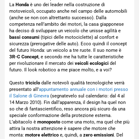
La
Honda
è uno dei leader nella costruzione di
motoveicoli, occupato anche nel campo delle automobili
(anche se non con altrettanto successo). Dalla
competenza nell’ambito dei motori, la casa giapponese
ha deciso di sviluppare un veicolo che unisse agilità e
bassi consumi
(tipici delle motociclette) al confort e
sicurezza (prerogative delle auto). Ecco quindi il concept
del futuro Honda: un veicolo a tre ruote. Il suo nome è
3R-C Concept
, e secondo me ha tutte le caratteristiche
per rivoluzionare il mercato dei
veicoli ecologici
del
futuro. Il look robotico a me piace molto, e a voi?
Questo
triciclo
dalle notevoli qualità tecnologiche verrà
presentato all’
appuntamento annuale con i motori presso
il Salone di Ginevra
(segnatevelo sul calendario: dal 4 al
14 Marzo 2010). Fin dall’apparenza, il design ha quel non
so che di fantascientifico, reso ancora più sicuro da una
speciale conformazione della protezione esterna.
L’abitacolo è
monoposto
come una moto, ma quel che più
attira la nostra attenzione è sapere che motore che
monta:
motore elettrico
e, quindi, a
zero emissioni
. Del