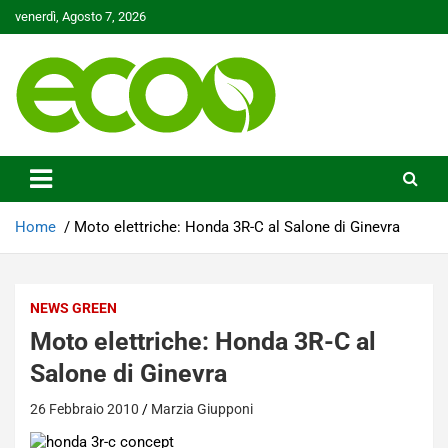
Skip
venerdì, Agosto 7, 2026
to
content
Tutelare il nostro Pianeta è la nostra priorità
Ecoo.it
Home
Moto elettriche: Honda 3R-C al Salone di Ginevra
NEWS GREEN
Moto elettriche: Honda 3R-C al
Salone di Ginevra
26 Febbraio 2010
Marzia Giupponi