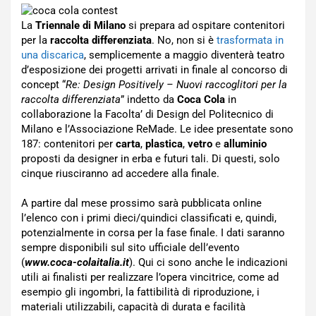
La
Triennale di Milano
si prepara ad ospitare contenitori
per la
raccolta differenziata
. No, non si è
trasformata in
una discarica
, semplicemente a maggio diventerà teatro
d’esposizione dei progetti arrivati in finale al concorso di
concept “
Re: Design Positively – Nuovi raccoglitori per la
raccolta differenziata
” indetto da
Coca Cola
in
collaborazione la Facolta’ di Design del Politecnico di
Milano e l’Associazione ReMade. Le idee presentate sono
187: contenitori per
carta
,
plastica
,
vetro
e
alluminio
proposti da designer in erba e futuri tali. Di questi, solo
cinque riusciranno ad accedere alla finale.
A partire dal mese prossimo sarà pubblicata online
l’elenco con i primi dieci/quindici classificati e, quindi,
potenzialmente in corsa per la fase finale. I dati saranno
sempre disponibili sul sito ufficiale dell’evento
(
www.coca-colaitalia.it
). Qui ci sono anche le indicazioni
utili ai finalisti per realizzare l’opera vincitrice, come ad
esempio gli ingombri, la fattibilità di riproduzione, i
materiali utilizzabili, capacità di durata e facilità