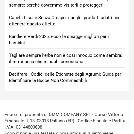
sempre: perché dovremmo visitarli e proteggerli
Capelli Lisci e Senza Crespo: scegli i prodotti adatti per
ottenere questo effetto
Bandiere Verdi 2026: ecco le spiagge migliori per i
bambini
Tagliare sempre l’erba non è così innocuo come sembra:
il retroscena che in pochi conoscono
Decifrare i Codici delle Etichette degli Agrumi: Guida per
Identificare le Bucce Non Commestibili
Ecoo.it di proprietà di DMM COMPANY SRL - Corso Vittorio
Emanuele II, 13, 03018 Paliano (FR) - Codice Fiscale e Partita
I.V.A. 03144800608
Ecoo.it non è una testata giornalistica, in quanto viene