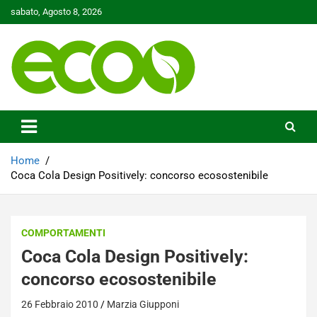
Skip
sabato, Agosto 8, 2026
to
content
Tutelare il nostro Pianeta è la nostra priorità
Ecoo.it
Home
Coca Cola Design Positively: concorso ecosostenibile
COMPORTAMENTI
Coca Cola Design Positively:
concorso ecosostenibile
26 Febbraio 2010
Marzia Giupponi