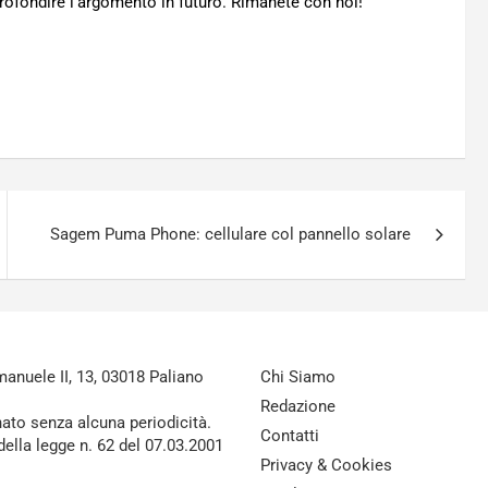
pprofondire l’argomento in futuro. Rimanete con noi!
Sagem Puma Phone: cellulare col pannello solare
nuele II, 13, 03018 Paliano
Chi Siamo
Redazione
nato senza alcuna periodicità.
Contatti
della legge n. 62 del 07.03.2001
Privacy & Cookies