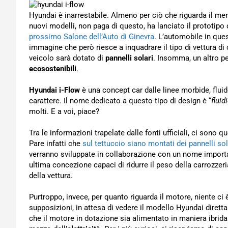
Hyundai è inarrestabile. Almeno per ciò che riguarda il me
nuovi modelli, non paga di questo, ha lanciato il prototipo
prossimo Salone dell’Auto di Ginevra
. L’automobile in que
immagine che però riesce a inquadrare il tipo di vettura di
veicolo sarà dotato di
pannelli solari
. Insomma, un altro p
ecosostenibili
.
Hyundai i-Flow
è una concept car dalle linee morbide, flu
carattere. Il nome dedicato a questo tipo di design è “
fluid
molti. E a voi, piace?
Tra le informazioni trapelate dalle fonti ufficiali, ci sono 
Pare infatti che
sul tettuccio siano montati dei pannelli sol
verranno sviluppate in collaborazione con un nome import
ultima concezione capaci di ridurre il peso della carrozze
della vettura.
Purtroppo, invece, per quanto riguarda il motore, niente ci 
supposizioni, in attesa di vedere il modello Hyundai diretta
che il motore in dotazione sia alimentato in maniera ibrida 