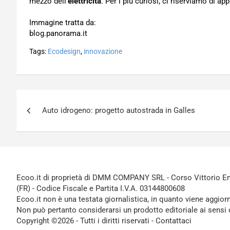
mezzo dell’
elettricità
. Per i più curiosi, ci riserviamo di a
Immagine tratta da:
blog.panorama.it
Tags:
Ecodesign
,
innovazione
Navigazione
Auto idrogeno: progetto autostrada in Galles
articoli
Ecoo.it di proprietà di DMM COMPANY SRL - Corso Vittorio Ema
(FR) - Codice Fiscale e Partita I.V.A. 03144800608
Ecoo.it non è una testata giornalistica, in quanto viene aggior
Non può pertanto considerarsi un prodotto editoriale ai sensi 
Copyright ©2026 - Tutti i diritti riservati -
Contattaci