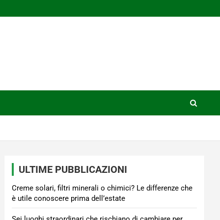
ULTIME PUBBLICAZIONI
Creme solari, filtri minerali o chimici? Le differenze che
è utile conoscere prima dell’estate
Sei luoghi straordinari che rischiano di cambiare per