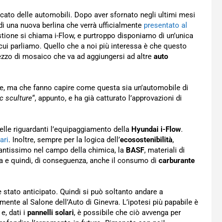
rcato delle automobili. Dopo aver sfornato negli ultimi mesi
 di una nuova berlina che verrà ufficialmente
presentato al
stione si chiama i-Flow, e purtroppo disponiamo di un’unica
 cui parliamo. Quello che a noi più interessa è che questo
ezzo di mosaico che va ad aggiungersi ad altre
auto
ide, ma che fanno capire come questa sia un’automobile di
ic sculture
“, appunto, e ha già catturato l’approvazioni di
quelle riguardanti l’equipaggiamento della
Hyundai i-Flow
.
ari
. Inoltre, sempre per la logica dell’
ecosostenibilità
,
antissimo nel campo della chimica, la
BASF
, materiali di
ria e quindi, di conseguenza, anche il consumo di
carburante
è stato anticipato. Quindi si può soltanto andare a
mente al Salone dell’Auto di Ginevra. L’ipotesi più papabile è
e, dati i
pannelli solari
, è possibile che ciò avvenga per