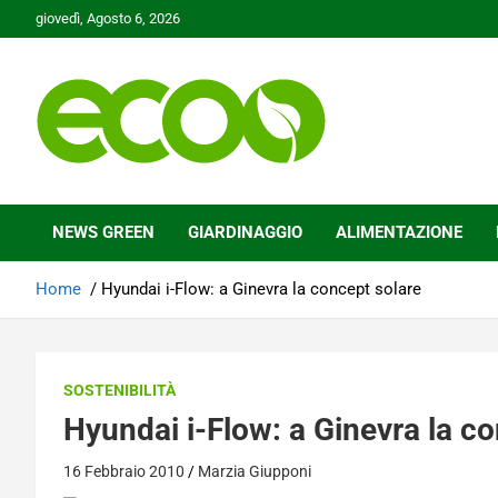
Skip
giovedì, Agosto 6, 2026
to
content
Tutelare il nostro Pianeta è la nostra priorità
Ecoo.it
NEWS GREEN
GIARDINAGGIO
ALIMENTAZIONE
Home
Hyundai i-Flow: a Ginevra la concept solare
SOSTENIBILITÀ
Hyundai i-Flow: a Ginevra la c
16 Febbraio 2010
Marzia Giupponi