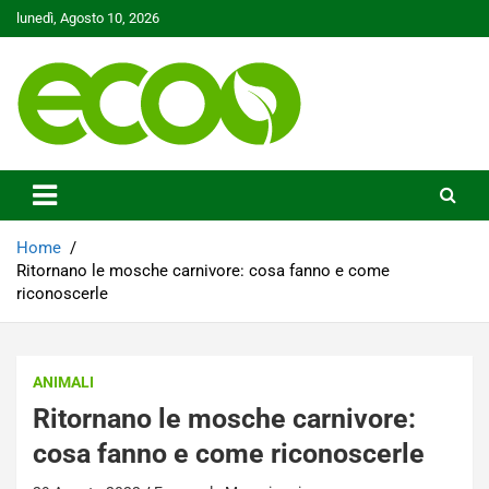
Skip
lunedì, Agosto 10, 2026
to
content
Tutelare il nostro Pianeta è la nostra priorità
Ecoo.it
Home
Ritornano le mosche carnivore: cosa fanno e come
riconoscerle
ANIMALI
Ritornano le mosche carnivore:
cosa fanno e come riconoscerle