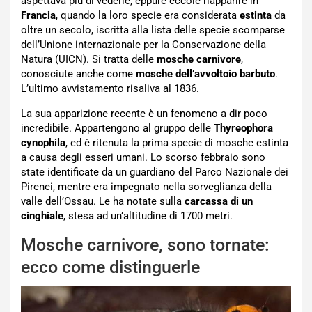
aspettava più di vederle, eppure eccole riapparire in
Francia
, quando la loro specie era considerata
estinta
da
oltre un secolo, iscritta alla lista delle specie scomparse
dell’Unione internazionale per la Conservazione della
Natura (UICN). Si tratta delle
mosche carnivore
,
conosciute anche come
mosche dell’avvoltoio barbuto
.
L’ultimo avvistamento risaliva al 1836.
La sua apparizione recente è un fenomeno a dir poco
incredibile. Appartengono al gruppo delle
Thyreophora
cynophila
, ed è ritenuta la prima specie di mosche estinta
a causa degli esseri umani. Lo scorso febbraio sono
state identificate da un guardiano del Parco Nazionale dei
Pirenei, mentre era impegnato nella sorveglianza della
valle dell’Ossau. Le ha notate sulla
carcassa di un
cinghiale
, stesa ad un’altitudine di 1700 metri.
Mosche carnivore, sono tornate:
ecco come distinguerle