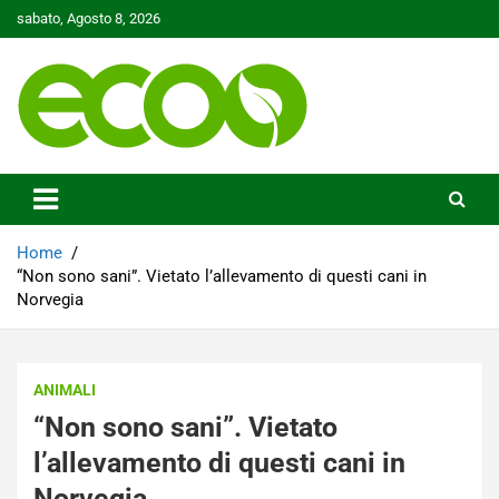
Skip
sabato, Agosto 8, 2026
to
content
Tutelare il nostro Pianeta è la nostra priorità
Ecoo.it
Home
“Non sono sani”. Vietato l’allevamento di questi cani in
Norvegia
ANIMALI
“Non sono sani”. Vietato
l’allevamento di questi cani in
Norvegia