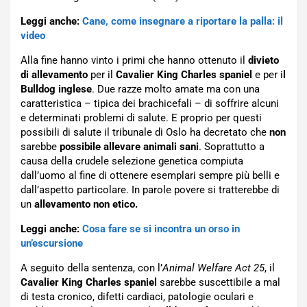
Leggi anche:
Cane, come insegnare a riportare la palla: il
video
Alla fine hanno vinto i primi che hanno ottenuto il
divieto
di allevamento
per il
Cavalier King Charles spaniel
e per i
l
Bulldog inglese
. Due razze molto amate ma con una
caratteristica – tipica dei brachicefali – di soffrire alcuni
e determinati problemi di salute. E proprio per questi
possibili di salute il tribunale di Oslo ha decretato che
non
sarebbe
possibile
allevare animali sani
. Soprattutto a
causa della crudele selezione genetica compiuta
dall’uomo al fine di ottenere esemplari sempre più belli e
dall’aspetto particolare. In parole povere si tratterebbe di
un
allevamento non etico.
Leggi anche:
Cosa fare se si incontra un orso in
un’escursione
A seguito della sentenza, con l’
Animal Welfare Act 25
, il
Cavalier King Charles spaniel
sarebbe suscettibile a mal
di testa cronico, difetti cardiaci, patologie oculari e