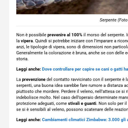
Serpente (Foto
Non è possibile
prevenire al 100%
il morso del serpente. I
la
vipera
. Quindi si potrebbe iniziare con l’imparare a rico
anzi, le tipologie di vipera, sono di dimensioni non parti
Generalmente la colorazione è bruna, anche se con delle ec
storia.
Leggi anche:
Dove controllare per capire se cani o gatti ha
La
prevenzione
del contatto ravvicinato con il serpente è la
serpenti, una buona idea sarebbe fare rumore a distanza a
piuttosto che mordere. Perdere il veleno, nell’attesa ce si 
indebolisce molto. Nel caso dell’operaio determinate mansi
protezione adeguati, come
stivali e guanti
. Non solo per i
se si è sensibili al veleno, possono scatenare delle reazion
Leggi anche:
Cambiamenti climatici Zimbabwe: 3.000 gli an