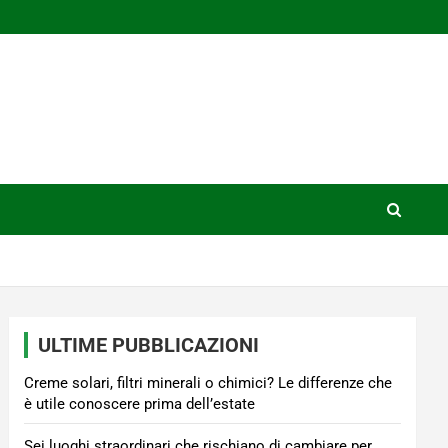
ULTIME PUBBLICAZIONI
Creme solari, filtri minerali o chimici? Le differenze che
è utile conoscere prima dell’estate
Sei luoghi straordinari che rischiano di cambiare per