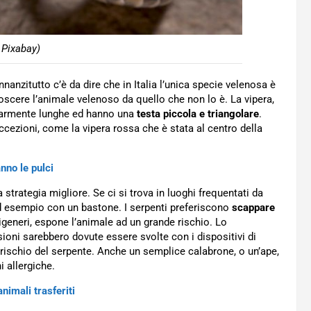
 Pixabay)
nnanzitutto c’è da dire che in Italia l’unica specie velenosa è
noscere l’animale velenoso da quello che non lo è. La vipera,
colarmente lunghe ed hanno una
testa piccola e triangolare
.
cezioni, come la vipera rossa che è stata al centro della
nno le pulci
 strategia migliore. Se ci si trova in luoghi frequentati da
d esempio con un bastone. I serpenti preferiscono
scappare
rigeneri, espone l’animale ad un grande rischio. Lo
oni sarebbero dovute essere svolte con i dispositivi di
l rischio del serpente. Anche un semplice calabrone, o un’ape,
i allergiche.
imali trasferiti