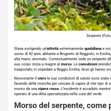
Serpente (Foto
Stava svolgendo un’
attività
estremamente
quotidiana
e non
uomo di 42 anni, abitante a Brugneto di Reggiolo, in Emilia
alla mano, anomalo. Contestualmente vede un serpente dileg
suo corpo inizia a reagire al
morso
. Le
convulsioni
prendono
trasportato in ospedale a Reggio Emilia, dove gli hanno so
Nonostante il
siero
le sue condizioni di salute sono state d
facendo delle ricerche per cercare di capire di che tipo di 
morso da una
vipera rossa
. L’incidente è accaduto mentr
operaio di una ditta specializzata nella cura del verde.
Morso del serpente, come p