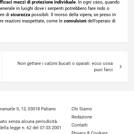
fficaci mezzi di protezione individuale
. In ogni caso, quando
 generale in luoghi dove i serpenti potrebbero fare nido o
ure di
sicurezza
possibili. Il morso della vipera, se preso in
re reazioni inaspettate, come le
convulsioni
dell’operaio di
Non gettare i calzini bucati o spaiati: ecco cosa
puoi farci
nuele II, 13, 03018 Paliano
Chi Siamo
Redazione
nato senza alcuna periodicità.
Contatti
della legge n. 62 del 07.03.2001
Privacy & Cookies