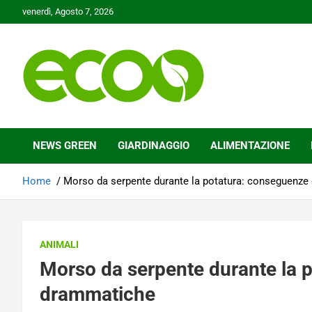
Skip
venerdì, Agosto 7, 2026
to
content
Tutelare il nostro Pianeta è la nostra priorità
Ecoo.it
NEWS GREEN
GIARDINAGGIO
ALIMENTAZIONE
Home
Morso da serpente durante la potatura: conseguenz
ANIMALI
Morso da serpente durante la 
drammatiche