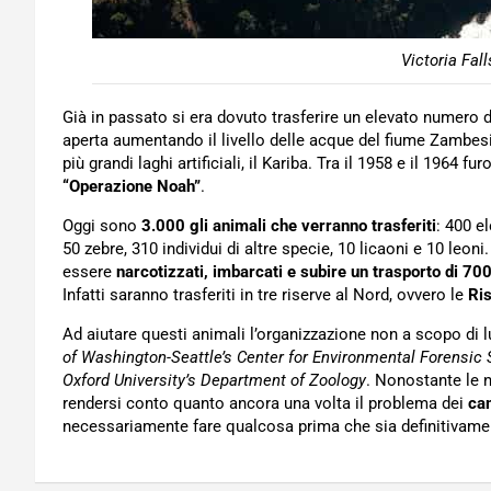
Victoria Fal
Già in passato si era dovuto trasferire un elevato numero 
aperta aumentando il livello delle acque del fiume Zambesi,
più grandi laghi artificiali, il Kariba. Tra il 1958 e il 1964 
“Operazione Noah”
.
Oggi sono
3.000 gli animali che verranno trasferiti
: 400 el
50 zebre, 310 individui di altre specie, 10 licaoni e 10 leo
essere
narcotizzati, imbarcati e subire un trasporto di 70
Infatti saranno trasferiti in tre riserve al Nord, ovvero le
Ris
Ad aiutare questi animali l’organizzazione non a scopo di 
of Washington-Seattle’s Center for Environmental Forensic S
Oxford University’s Department of Zoology
. Nonostante le n
rendersi conto quanto ancora una volta il problema dei
cam
necessariamente fare qualcosa prima che sia definitivamen