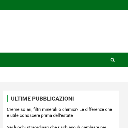
ULTIME PUBBLICAZIONI
Creme solari, filtri minerali o chimici? Le differenze che
è utile conoscere prima dell’estate
Sei luoghi straordinari che rischiano di cambiare per