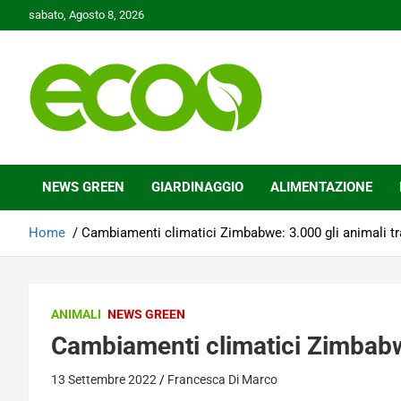
Skip
sabato, Agosto 8, 2026
to
content
Tutelare il nostro Pianeta è la nostra priorità
Ecoo.it
NEWS GREEN
GIARDINAGGIO
ALIMENTAZIONE
Home
Cambiamenti climatici Zimbabwe: 3.000 gli animali tra
ANIMALI
NEWS GREEN
Cambiamenti climatici Zimbabwe:
13 Settembre 2022
Francesca Di Marco