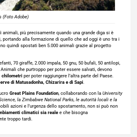
ls (Foto Adobe)
di animali, più precisamente quando una grande diga si è
 portando alla formazione di quello che ad oggi è uno tra i
furono quindi spostati ben 5.000 animali grazie al progetto
efanti, 70 giraffe, 2.000 impala, 50 gnu, 50 bufali, 50 antilopi,
ni. Animali che purtroppo per poter essere salvati, devono
0 chilometri
per poter raggiungere l’altra parte del Paese.
erve di Matusadonha, Chizarira e di Sapi
.
lucro
Great Plains Foundation
, collaborando con la
University
cience, la Zimbabwe National Parks, le autorità locali e la
obili azioni e l’urgenza dello spostamento, non si può non
biamenti climatici sia reale
e che bisogna
te troppo tardi.