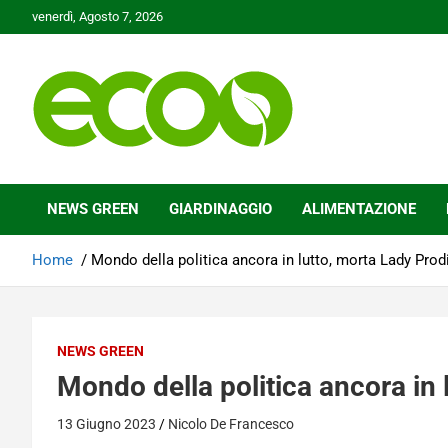
Skip
venerdì, Agosto 7, 2026
to
content
Tutelare il nostro Pianeta è la nostra priorità
Ecoo.it
NEWS GREEN
GIARDINAGGIO
ALIMENTAZIONE
Home
Mondo della politica ancora in lutto, morta Lady Prod
NEWS GREEN
Mondo della politica ancora in 
13 Giugno 2023
Nicolo De Francesco