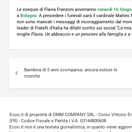
Le esequie di Flavia Franzoni avverranno
venerdì 16 Giugn
a
Bologna
. A presiedere i funerali sarà il cardinale Matteo
non sono mancati i messaggi di incoraggiamento dal mondo 
leader di Fratelli d’Italia ha difatti scritto sui social “
La mia
moglie Flavia. Un abbraccio e un pensiero alla famiglia e a tu
Navigazione
Bambina di 5 anni scomparsa: ancora estese le
articoli
ricerche
Ecoo.it di proprietà di DMM COMPANY SRL - Corso Vittorio Ema
(FR) - Codice Fiscale e Partita I.V.A. 03144800608
Ecoo.it non è una testata giornalistica, in quanto viene aggior