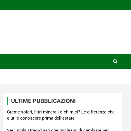
ULTIME PUBBLICAZIONI
Creme solari, filtri minerali o chimici? Le differenze che
è utile conoscere prima dell’estate
Sei luoghi straordinari che rischiano di cambiare per