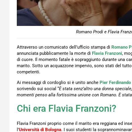
Romano Prodi e Flavia Franzo
Attraverso un comunicato dell’ufficio stampa di
Romano P
annunciata pubblicamente la morte di
Flavia Franzoni
, mog
di cuore. Il momento fatale è sopraggiunto durante una ca
marito. Sotto un acquazzone impervio, sono stati del tutto in
competenti.
Ai messaggi di cordoglio si è unito anche
Pier Ferdinando
scrivendo sui social “
È stata senz’altro una donna speciale,
momenti penso alla fortissima unione con Romano. È stata u
Chi era Flavia Franzoni?
Flavia Franzoni proprio come il marito era reggiana ed ins
l’
Università di Bologna
. I suoi studenti la soprannominavan