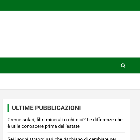
ULTIME PUBBLICAZIONI
Creme solari, filtri minerali o chimici? Le differenze che
è utile conoscere prima dell’estate
Sei luoghi straordinari che rischiano di cambiare per