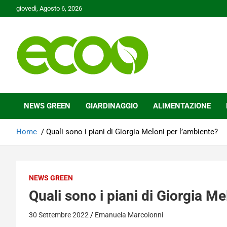
Skip
giovedì, Agosto 6, 2026
to
content
Tutelare il nostro Pianeta è la nostra priorità
Ecoo.it
NEWS GREEN
GIARDINAGGIO
ALIMENTAZIONE
Home
Quali sono i piani di Giorgia Meloni per l’ambiente?
NEWS GREEN
Quali sono i piani di Giorgia Me
30 Settembre 2022
Emanuela Marcoionni