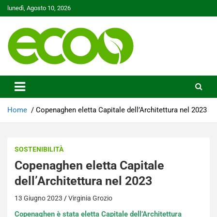
Skip
lunedì, Agosto 10, 2026
to
content
Tutelare il nostro Pianeta è la nostra priorità
Ecoo.it
Home
Copenaghen eletta Capitale dell’Architettura nel 2023
SOSTENIBILITÀ
Copenaghen eletta Capitale
dell’Architettura nel 2023
13 Giugno 2023
Virginia Grozio
Copenaghen è stata eletta Capitale dell’Architettura