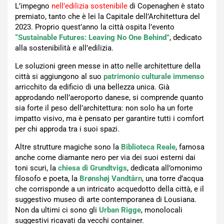
L’impegno
nell’edilizia sostenibile
di Copenaghen è stato
premiato, tanto che è lei la Capitale dell’Architettura del
2023. Proprio quest’anno la città ospita l’evento
“Sustainable Futures: Leaving No One Behind”
, dedicato
alla sostenibilità e all’edilizia.
Le soluzioni green messe in atto nelle architetture della
città si aggiungono al suo
patrimonio culturale immenso
arricchito da edificio di una bellezza unica. Già
approdando nell’aeroporto danese, si comprende quanto
sia forte il peso dell’architettura: non solo ha un forte
impatto visivo, ma è pensato per garantire tutti i comfort
per chi approda tra i suoi spazi.
Altre strutture magiche sono la
Biblioteca Reale
, famosa
anche come diamante nero per via dei suoi esterni dai
toni scuri, la
chiesa di Grundtvigs
, dedicata all’omonimo
filosofo e poeta, la
Brønshøj Vandtårn
, una torre d’acqua
che corrisponde a un intricato acquedotto della città, e il
suggestivo museo di arte contemporanea di Lousiana.
Non da ultimi ci sono gli
Urban Rigge
, monolocali
suggestivi ricavati da vecchi container.