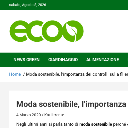
Skip
sabato, Agosto 8, 2026
to
content
Tutelare il nostro Pianeta è la nostra priorità
Ecoo.it
NEWS GREEN
GIARDINAGGIO
ALIMENTAZIONE
Home
Moda sostenibile, l’importanza dei controlli sulla filie
Moda sostenibile, l’importanza de
4 Marzo 2020
Kati Irrente
Negli ultimi anni si parla tanto di
moda sostenibile
perché è