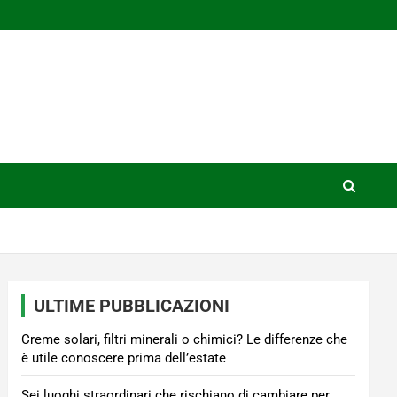
ULTIME PUBBLICAZIONI
Creme solari, filtri minerali o chimici? Le differenze che
è utile conoscere prima dell’estate
Sei luoghi straordinari che rischiano di cambiare per