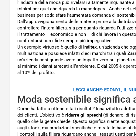
l’industria della moda può rivelarsi altamente inquinante a
minimi per quel che riguarda la manodopera. Anche nel set
business per soddisfare l’aumentata domanda di sostenibili
Dall’approvvigionamento delle materie prime alla distribuzion
controllare l’intera filiera, sia per quanto riguarda l’utiliz
il trattamento – economico e non – di chi lavora in questo
confrontarsi con sfide sempre più impegnative.
Un esempio virtuoso è quello di
Inditex
, un’azienda che og
multinazionale possiede infatti dieci marchi tra i quali
Zar
un’azienda così grande avere un impatto zero sul pianeta sa
al minimo i danni arrecati all’ambiente. E dal
2005 è operati
al 10% dei profitto.
LEGGI ANCHE: ECONYL, IL N
Moda sostenibile significa 
Come ha fatto a ottenere tali risultati? Innanzitutto adott
dei clienti. L’obiettivo è
ridurre gli sprechi
(di denaro, di ri
quello che la gente chiede. Questo significa niente acquist
sugli stock, ma produzioni specifiche e mirate in base ai dati
I controlli sulla filiera riguardano anche i tessuti usati p