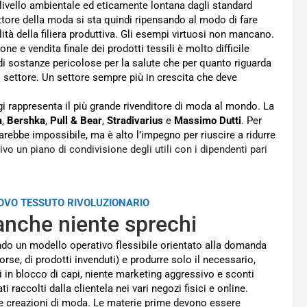
 livello ambientale ed eticamente lontana dagli standard
tore della moda si sta quindi ripensando al modo di fare
tà della filiera produttiva. Gli esempi virtuosi non mancano.
e e vendita finale dei prodotti tessili è molto difficile
zo di sostanze pericolose per la salute che per quanto riguarda
 settore. Un settore sempre più in crescita che deve
gi rappresenta il più grande rivenditore di moda al mondo. La
a
,
Bershka
,
Pull & Bear
,
Stradivarius
e
Massimo Dutti
. Per
rebbe impossibile, ma è alto l’impegno per riuscire a ridurre
vo un piano di condivisione degli utili con i dipendenti pari
UOVO TESSUTO RIVOLUZIONARIO
anche niente sprechi
ando un modello operativo flessibile orientato alla domanda
sorse, di prodotti invenduti) e produrre solo il necessario,
i in blocco di capi, niente marketing aggressivo e sconti
 raccolti dalla clientela nei vari negozi fisici e online.
er le creazioni di moda. Le materie prime devono essere