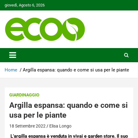
Skip
giovedì, Agosto 6, 2026
to
content
Tutelare il nostro Pianeta è la nostra priorità
Ecoo.it
Home
Argilla espansa: quando e come si usa per le piante
GIARDINAGGIO
Argilla espansa: quando e come si
usa per le piante
18 Settembre 2022
Elisa Longo
L’argilla espansa è venduta in vivai e garden store. Il suo