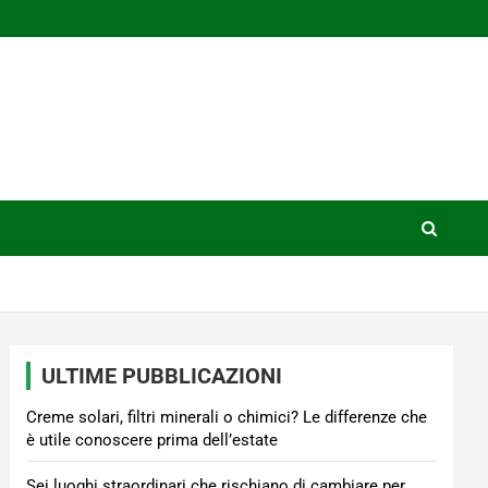
ULTIME PUBBLICAZIONI
Creme solari, filtri minerali o chimici? Le differenze che
è utile conoscere prima dell’estate
Sei luoghi straordinari che rischiano di cambiare per