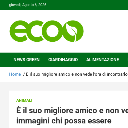
Skip
giovedì, Agosto 6, 2026
to
content
Tutelare il nostro Pianeta è la nostra priorità
Ecoo.it
NEWS GREEN
GIARDINAGGIO
ALIMENTAZIONE
Home
È il suo migliore amico e non vede l’ora di incontrar
ANIMALI
È il suo migliore amico e non ve
immagini chi possa essere