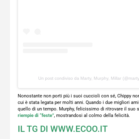
Un post condiviso da Marty, Murphy, Millar (@mart
Nonostante non porti più i suoi cuccioli con sé, Chippy non 
cui è stata legata per molti anni. Quando i due migliori am
quello di un tempo. Murphy, felicissimo di ritrovare il suo
riempie di “feste”
, mostrandosi al colmo della felicità.
IL TG DI WWW.ECOO.IT