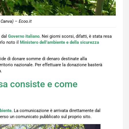
 Canva) – Ecoo.it
 dal
Governo italiano
. Nei giorni scorsi, difatti, è stata resa
rlo noto il
Ministero dell’ambiente e della sicurezza
ecide di donare somme di denaro destinate alla
rritorio nazionale. Per effettuare la donazione basterà
a.
sa consiste e come
biente
. La comunicazione è arrivata direttamente dal
verso un comunicato pubblicato sul proprio sito.