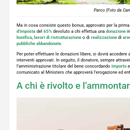
Parco (Foto da Can
Ma in cosa consiste questo bonus, approvato per la prima
d’imposta
del
65%
devoluto a chi effettua una
donazione
i
bonifica
,
lavori di ristrutturazione
o di
realizzazione
di
are
pubbliche abbandonate
.
Per poter effettuare le donazioni libere, si dovrà accedere a
interventi approvati. In seguito, il donatore, sempre attrav
l’amministrazione titolare del bene concordando
importo
comunicato al Ministero che approverà l’erogazione ed ent
A chi è rivolto e l’ammonta