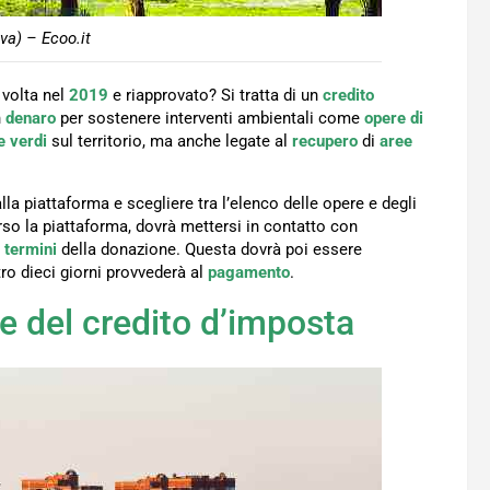
va) – Ecoo.it
 volta nel
2019
e riapprovato? Si tratta di un
credito
n
denaro
per sostenere interventi ambientali come
opere di
e verdi
sul territorio, ma anche legate al
recupero
di
aree
lla piattaforma e scegliere tra l’elenco delle opere e degli
erso la piattaforma, dovrà mettersi in contatto con
e
termini
della donazione. Questa dovrà poi essere
ro dieci giorni provvederà al
pagamento
.
re del credito d’imposta