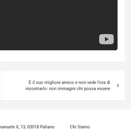
È il suo migliore amico e non vede l’ora di
incontrarlo: non immagini chi possa essere
nuele II, 13, 03018 Paliano
Chi Siamo