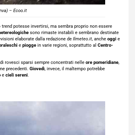
nva) – Ecoo.it
to trend potesse invertirsi, ma sembra proprio non essere
metereologiche
sono rimaste instabili e sembrano destinate
evisioni elaborate dalla redazione de
Ilmeteo.it
, anche
oggi
e
raleschi
e
piogge
in varie regioni, soprattutto al
Centro-
à di rovesci sparsi sempre concentrati nelle
ore
pomeridiane
,
ane precedenti.
Giovedì
, invece, il maltempo potrebbe
o
e
cieli sereni
.