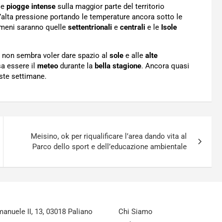
e
piogge intense
sulla maggior parte del territorio
e l’alta pressione portando le temperature ancora sotto le
nomeni saranno quelle
settentrionali
e
centrali
e le
Isole
 non sembra voler dare spazio al
sole
e alle
alte
a essere il
meteo
durante la
bella stagione
. Ancora quasi
este settimane.
Meisino, ok per riqualificare l’area dando vita al
Parco dello sport e dell’educazione ambientale
nuele II, 13, 03018 Paliano
Chi Siamo