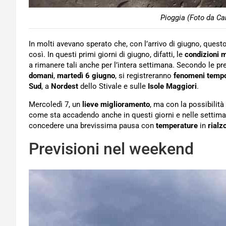
Pioggia (Foto da Ca
In molti avevano sperato che, con l’arrivo di giugno, ques
così. In questi primi giorni di giugno, difatti, le
condizioni 
a rimanere tali anche per l’intera settimana. Secondo le pr
domani
,
martedì 6 giugno
, si registreranno
fenomeni tempo
Sud
, a
Nordest
dello Stivale e sulle
Isole Maggiori
.
Mercoledì 7, un
lieve miglioramento
, ma con la possibilit
come sta accadendo anche in questi giorni e nelle settim
concedere una brevissima pausa con
temperature
in
rialz
Previsioni nel weekend