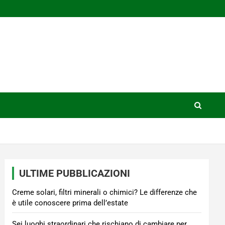
ULTIME PUBBLICAZIONI
Creme solari, filtri minerali o chimici? Le differenze che
è utile conoscere prima dell’estate
Sei luoghi straordinari che rischiano di cambiare per