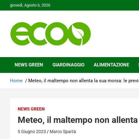
Skip
giovedì, Agosto 6, 2026
to
content
Tutelare il nostro Pianeta è la nostra priorità
Ecoo.it
NEWS GREEN
GIARDINAGGIO
ALIMENTAZIONE
Home
Meteo, il maltempo non allenta la sua morsa: le previ
NEWS GREEN
Meteo, il maltempo non allenta 
5 Giugno 2023
Marco Spartà