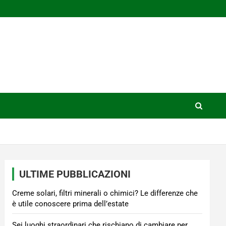
ULTIME PUBBLICAZIONI
Creme solari, filtri minerali o chimici? Le differenze che
è utile conoscere prima dell’estate
Sei luoghi straordinari che rischiano di cambiare per