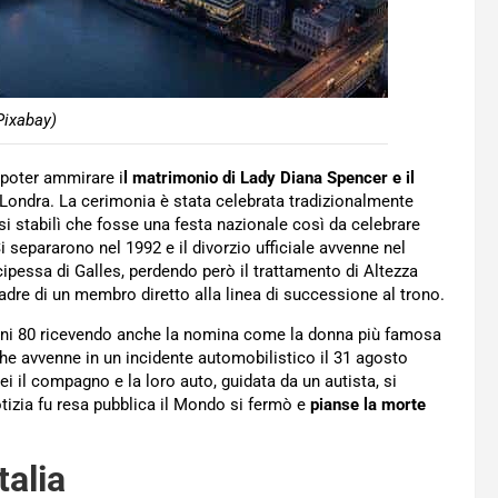
Pixabay)
r poter ammirare i
l matrimonio di Lady Diana Spencer e il
, Londra. La cerimonia è stata celebrata tradizionalmente
 si stabilì che fosse una festa nazionale così da celebrare
 separarono nel 1992 e il divorzio ufficiale avvenne nel
ncipessa di Galles, perdendo però il trattamento di Altezza
dre di un membro diretto alla linea di successione al trono.
anni 80 ricevendo anche la nomina come la donna più famosa
he avvenne in un incidente automobilistico il 31 agosto
lei il compagno e la loro auto, guidata da un autista, si
otizia fu resa pubblica il Mondo si fermò e
pianse la morte
talia