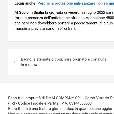
Leggi anche:
Perché la protezione anti-zanzare non semp
Al
Sud e in Sicilia
la giornata di venerdì 29 luglio 2022 sarà
forte la presenza dell’anticiclone africano Apocalisse 480
che però non dovrebbero portare a peggioramenti di alcun ti
massima prevista sono i 35° di Bari.
Navigazione
Bagno, sistematelo così: sarà ordinato e con nulla
articoli
in mostra
Ecoo.it di proprietà di DMM COMPANY SRL - Corso Vittorio Ema
(FR) - Codice Fiscale e Partita I.V.A. 03144800608
Ecoo.it non è una testata giornalistica, in quanto viene aggior