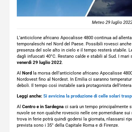
Meteo 29 luglio 2022
L’anticiclone africano Apocalisse 4800 continua ad allentare 
temporaleschi nel Nord del Paese. Possibili rovesci anche su
presenza del sole alto in cielo e il tempo resterà stabile
dagli infuocati 40°C. Restano calde e stabili al Sud. I mari 
venerdì 29 luglio 2022
.
Al
Nord
la morsa dell’anticiclone africano Apocalisse 4800
Nordovest fino al Nordest. In Emilia ci saranno temperature
deboli. Il tempo così instabile sarà protagonista dell’inte
Leggi anche:
Si avvicina la produzione di celle solari traspa
Al
Centro e in Sardegna
ci sarà un tempo principalmente st
nuvole se non qualche rovescio nelle ore pomeridiane sui ril
trova in ferie potrà quindi godersi la giornata, rilassarsi 
prevista sono i 35° della Capitale Roma e di Firenze.