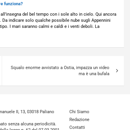
re funziona?
 all’insegna del bel tempo con i sole alto in cielo. Qui ancora
0. Da indicare solo qualche possibile nube sugli Appennini
po. I mari saranno calmi e caldi e i venti deboli. La
Squalo enorme avvistato a Ostia, impazza un video
ma è una bufala
nuele II, 13, 03018 Paliano
Chi Siamo
Redazione
nato senza alcuna periodicità.
Contatti