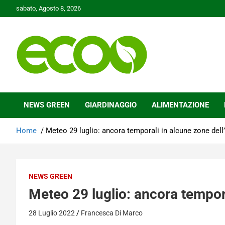
Skip
sabato, Agosto 8, 2026
to
content
Tutelare il nostro Pianeta è la nostra priorità
Ecoo.it
NEWS GREEN
GIARDINAGGIO
ALIMENTAZIONE
Home
Meteo 29 luglio: ancora temporali in alcune zone dell’
NEWS GREEN
Meteo 29 luglio: ancora temporal
28 Luglio 2022
Francesca Di Marco