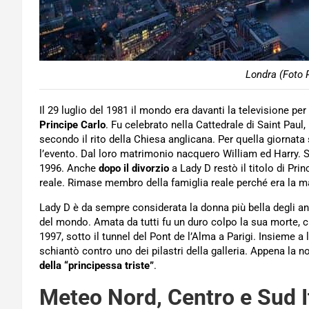
Londra (Foto 
Il 29 luglio del 1981 il mondo era davanti la televisione pe
Principe Carlo
. Fu celebrato nella Cattedrale di Saint Paul
secondo il rito della Chiesa anglicana. Per quella giornata
l’evento. Dal loro matrimonio nacquero William ed Harry. Si
1996. Anche
dopo il divorzio
a Lady D restò il titolo di Pri
reale. Rimase membro della famiglia reale perché era la ma
Lady D è da sempre considerata la donna più bella degli 
del mondo. Amata da tutti fu un duro colpo la sua morte, c
1997, sotto il tunnel del Pont de l’Alma a Parigi. Insieme a 
schiantò contro uno dei pilastri della galleria. Appena la n
della “principessa triste”
.
Meteo Nord, Centro e Sud I