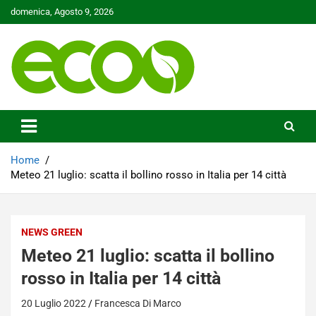
Skip
domenica, Agosto 9, 2026
to
content
Tutelare il nostro Pianeta è la nostra priorità
Ecoo.it
Home
Meteo 21 luglio: scatta il bollino rosso in Italia per 14 città
NEWS GREEN
Meteo 21 luglio: scatta il bollino
rosso in Italia per 14 città
20 Luglio 2022
Francesca Di Marco