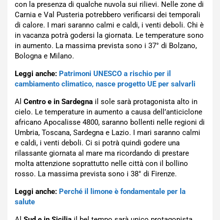
con la presenza di qualche nuvola sui rilievi. Nelle zone di
Carnia e Val Pusteria potrebbero verificarsi dei temporali
di calore. I mari saranno calmi e caldi, i venti deboli. Chi è
in vacanza potrà godersi la giornata. Le temperature sono
in aumento. La massima prevista sono i 37° di Bolzano,
Bologna e Milano.
Leggi anche:
Patrimoni UNESCO a rischio per il
cambiamento climatico, nasce progetto UE per salvarli
Al
Centro e in Sardegna
il sole sarà protagonista alto in
cielo. Le temperature in aumento a causa dell’anticiclone
africano Apocalisse 4800, saranno bollenti nelle regioni di
Umbria, Toscana, Sardegna e Lazio. I mari saranno calmi
e caldi, i venti deboli. Ci si potrà quindi godere una
rilassante giornata al mare ma ricordando di prestare
molta attenzione soprattutto nelle città con il bollino
rosso. La massima prevista sono i 38° di Firenze.
Leggi anche:
Perché il limone è fondamentale per la
salute
Al
Sud e in Sicilia
il bel tempo sarà unico protagonista,