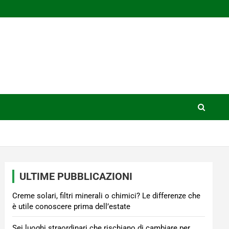
ULTIME PUBBLICAZIONI
Creme solari, filtri minerali o chimici? Le differenze che
è utile conoscere prima dell’estate
Sei luoghi straordinari che rischiano di cambiare per