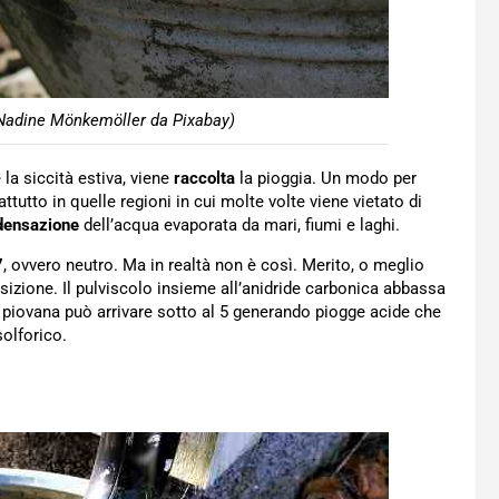
 Nadine Mönkemöller da Pixabay)
la siccità estiva, viene
raccolta
la pioggia. Un modo per
rattutto in quelle regioni in cui molte volte viene vietato di
densazione
dell’acqua evaporata da mari, fiumi e laghi.
7
, ovvero neutro. Ma in realtà non è così. Merito, o meglio
izione. Il pulviscolo insieme all’anidride carbonica abbassa
ua piovana può arrivare sotto al 5 generando piogge acide che
solforico.