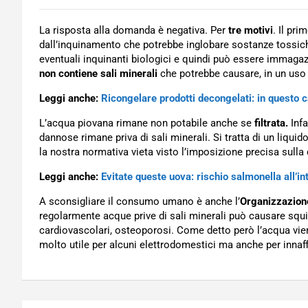
La risposta alla domanda è negativa. Per
tre motivi
. Il pr
dall’inquinamento che potrebbe inglobare sostanze tossich
eventuali inquinanti biologici e quindi può essere immagaz
non contiene sali minerali
che potrebbe causare, in un uso 
Leggi anche:
Ricongelare prodotti decongelati: in questo 
L’acqua piovana rimane non potabile anche se
filtrata.
Infa
dannose rimane priva di sali minerali. Si tratta di un liqui
la nostra normativa vieta visto l’imposizione precisa sul
Leggi anche:
Evitate queste uova: rischio salmonella all’in
A sconsigliare il consumo umano è anche l’
Organizzazione
regolarmente acque prive di sali minerali può causare squilib
cardiovascolari, osteoporosi. Come detto però l’acqua vi
molto utile per alcuni elettrodomestici ma anche per innaffi