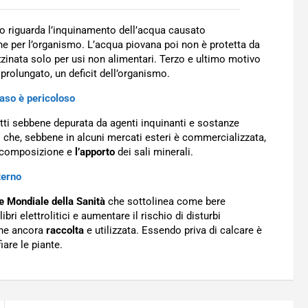
imo riguarda l’inquinamento dell’acqua causato
e per l’organismo. L’acqua piovana poi non è protetta da
zinata solo per usi non alimentari. Terzo e ultimo motivo
prolungato, un deficit dell’organismo.
caso è pericoloso
tti sebbene depurata da agenti inquinanti e sostanze
do che, sebbene in alcuni mercati esteri è commercializzata,
la composizione e
l’apporto
dei sali minerali.
terno
 Mondiale della Sanità
che sottolinea come bere
ri elettrolitici e aumentare il rischio di disturbi
ene ancora
raccolta
e utilizzata. Essendo priva di calcare è
are le piante.