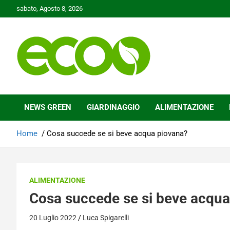
Skip
sabato, Agosto 8, 2026
to
content
Tutelare il nostro Pianeta è la nostra priorità
Ecoo.it
NEWS GREEN
GIARDINAGGIO
ALIMENTAZIONE
Home
Cosa succede se si beve acqua piovana?
ALIMENTAZIONE
Cosa succede se si beve acqua
20 Luglio 2022
Luca Spigarelli