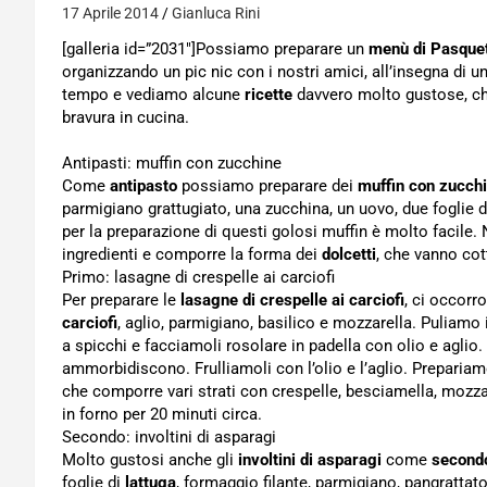
17 Aprile 2014
Gianluca Rini
[galleria id=”2031″]Possiamo preparare un
menù di Pasquet
organizzando un pic nic con i nostri amici, all’insegna di 
tempo e vediamo alcune
ricette
davvero molto gustose, ch
bravura in cucina.
Antipasti: muffin con zucchine
Come
antipasto
possiamo preparare dei
muffin con zucch
parmigiano grattugiato, una zucchina, un uovo, due foglie di s
per la preparazione di questi golosi muffin è molto facile.
ingredienti e comporre la forma dei
dolcetti
, che vanno cot
Primo: lasagne di crespelle ai carciofi
Per preparare le
lasagne di crespelle ai carciofi
, ci occorr
carciofi
, aglio, parmigiano, basilico e mozzarella. Puliamo i
a spicchi e facciamoli rosolare in padella con olio e aglio
ammorbidiscono. Frulliamoli con l’olio e l’aglio. Prepariamo
che comporre vari strati con crespelle, besciamella, mozza
in forno per 20 minuti circa.
Secondo: involtini di asparagi
Molto gustosi anche gli
involtini di asparagi
come
second
foglie di
lattuga
, formaggio filante, parmigiano, pangrattato