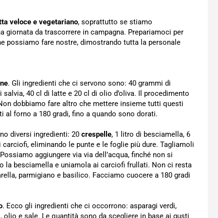
ta veloce e vegetariano
, soprattutto se stiamo
una giornata da trascorrere in campagna. Prepariamoci per
e possiamo fare nostre, dimostrando tutta la personale
ine
. Gli ingredienti che ci servono sono: 40 grammi di
alvia, 40 cl di latte e 20 cl di olio d’oliva. Il procedimento
 Non dobbiamo fare altro che mettere insieme tutti questi
ti al forno a 180 gradi, fino a quando sono dorati.
ono diversi ingredienti: 20
crespelle
, 1 litro di besciamella, 6
 carciofi, eliminando le punte e le foglie più dure. Tagliamoli
. Possiamo aggiungere via via dell’acqua, finché non si
 la besciamella e uniamola ai carciofi frullati. Non ci resta
rella, parmigiano e basilico. Facciamo cuocere a 180 gradi
o
. Ecco gli ingredienti che ci occorrono: asparagi verdi,
, olio e sale. Le quantità sono da scegliere in base ai gusti