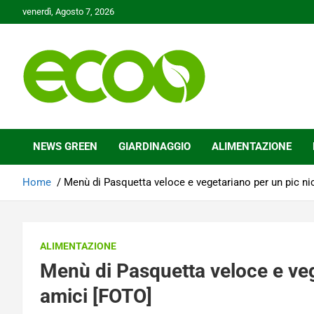
Skip
venerdì, Agosto 7, 2026
to
content
Tutelare il nostro Pianeta è la nostra priorità
Ecoo.it
NEWS GREEN
GIARDINAGGIO
ALIMENTAZIONE
Home
Menù di Pasquetta veloce e vegetariano per un pic ni
ALIMENTAZIONE
Menù di Pasquetta veloce e veg
amici [FOTO]