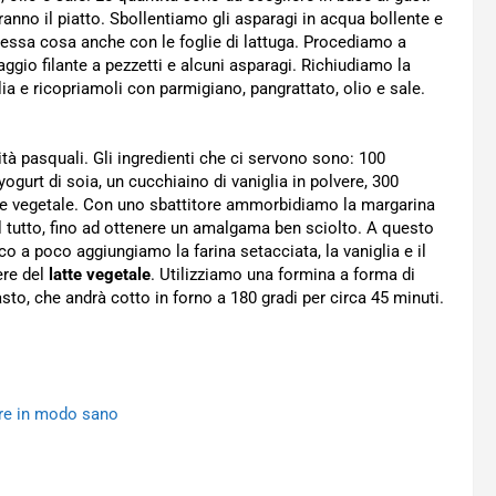
nno il piatto. Sbollentiamo gli asparagi in acqua bollente e
tessa cosa anche con le foglie di lattuga. Procediamo a
maggio filante a pezzetti e alcuni asparagi. Richiudiamo la
glia e ricopriamoli con parmigiano, pangrattato, olio e sale.
vità pasquali. Gli ingredienti che ci servono sono: 100
ogurt di soia, un cucchiaino di vaniglia in polvere, 300
latte vegetale. Con uno sbattitore ammorbidiamo la margarina
 tutto, fino ad ottenere un amalgama ben sciolto. A questo
 a poco aggiungiamo la farina setacciata, la vaniglia e il
ere del
latte vegetale
. Utilizziamo una formina a forma di
asto, che andrà cotto in forno a 180 gradi per circa 45 minuti.
rire in modo sano