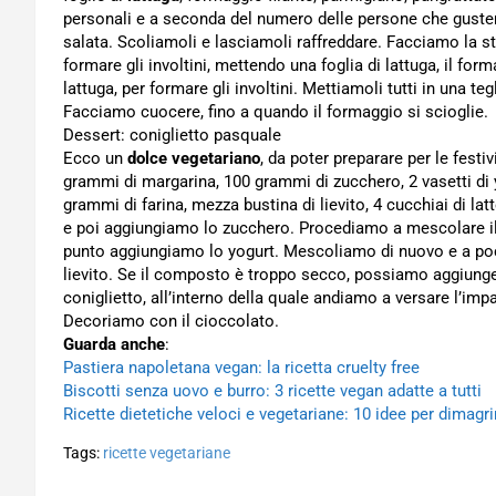
personali e a seconda del numero delle persone che gustera
salata. Scoliamoli e lasciamoli raffreddare. Facciamo la s
formare gli involtini, mettendo una foglia di lattuga, il for
lattuga, per formare gli involtini. Mettiamoli tutti in una te
Facciamo cuocere, fino a quando il formaggio si scioglie.
Dessert: coniglietto pasquale
Ecco un
dolce vegetariano
, da poter preparare per le festi
grammi di margarina, 100 grammi di zucchero, 2 vasetti di y
grammi di farina, mezza bustina di lievito, 4 cucchiai di 
e poi aggiungiamo lo zucchero. Procediamo a mescolare il
punto aggiungiamo lo yogurt. Mescoliamo di nuovo e a poco
lievito. Se il composto è troppo secco, possiamo aggiung
coniglietto, all’interno della quale andiamo a versare l’imp
Decoriamo con il cioccolato.
Guarda anche
:
Pastiera napoletana vegan: la ricetta cruelty free
Biscotti senza uovo e burro: 3 ricette vegan adatte a tutti
Ricette dietetiche veloci e vegetariane: 10 idee per dimag
Tags:
ricette vegetariane