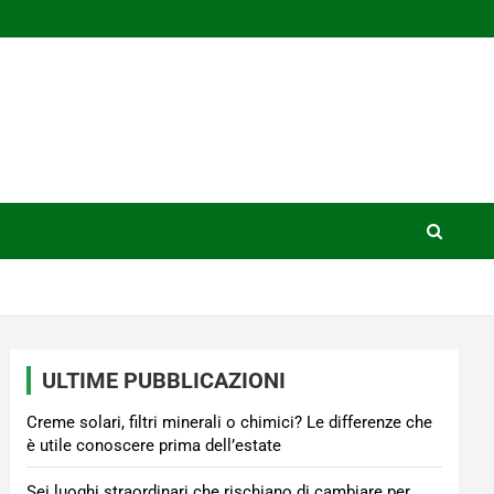
ULTIME PUBBLICAZIONI
Creme solari, filtri minerali o chimici? Le differenze che
è utile conoscere prima dell’estate
Sei luoghi straordinari che rischiano di cambiare per