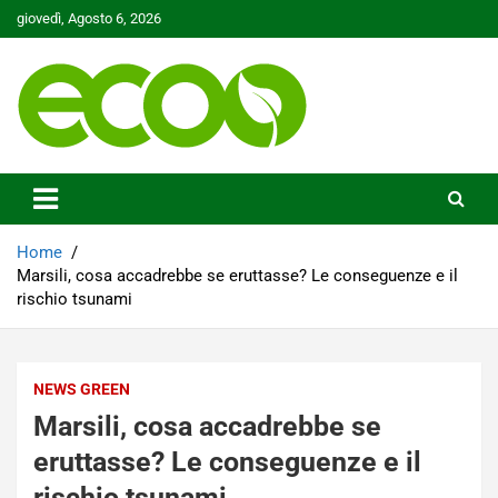
Skip
giovedì, Agosto 6, 2026
to
content
Tutelare il nostro Pianeta è la nostra priorità
Ecoo.it
Home
Marsili, cosa accadrebbe se eruttasse? Le conseguenze e il
rischio tsunami
NEWS GREEN
Marsili, cosa accadrebbe se
eruttasse? Le conseguenze e il
rischio tsunami