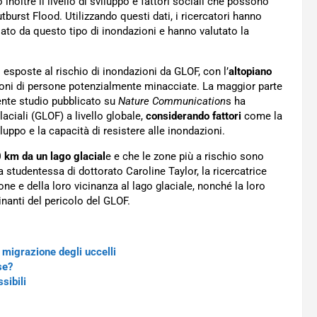
inoltre il livello di sviluppo e fattori sociali che possono
tburst Flood. Utilizzando questi dati, i ricercatori hanno
sato da questo tipo di inondazioni e hanno valutato la
 esposte al rischio di inondazioni da GLOF, con l’
altopiano
lioni di persone potenzialmente minacciate. La maggior parte
ecente studio pubblicato su
Nature Communication
s ha
laciali (GLOF) a livello globale,
considerando fattori
come la
viluppo e la capacità di resistere alle inondazioni.
 km da un lago glacial
e e che le zone più a rischio sono
 La studentessa di dottorato Caroline Taylor, la ricercatrice
ne e della loro vicinanza al lago glaciale, nonché la loro
inanti del pericolo del GLOF.
 migrazione degli uccelli
se?
sibili