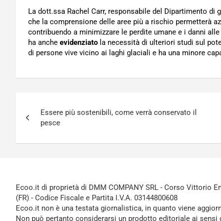
La dott.ssa Rachel Carr, responsabile del Dipartimento di g
che la comprensione delle aree più a rischio permetterà az
contribuendo a minimizzare le perdite umane e i danni alle 
ha anche
evidenziato
la necessità di ulteriori studi sul po
di persone vive vicino ai laghi glaciali e ha una minore capa
Navigazione
Essere più sostenibili, come verrà conservato il
articoli
pesce
Ecoo.it di proprietà di DMM COMPANY SRL - Corso Vittorio Ema
(FR) - Codice Fiscale e Partita I.V.A. 03144800608
Ecoo.it non è una testata giornalistica, in quanto viene aggior
Non può pertanto considerarsi un prodotto editoriale ai sensi 