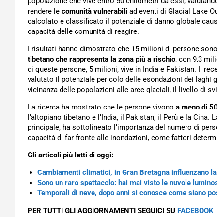
popolazione che vive entro 50 chilometri da essi, valutando 
rendere le
comunità vulnerabili
ad eventi di Glacial Lake Ou
calcolato e classificato il potenziale di danno globale cau
capacità delle comunità di reagire.
I risultati hanno dimostrato che 15 milioni di persone sono
tibetano che rappresenta la zona più a rischio
, con 9,3 mi
di queste persone, 5 milioni, vive in India e Pakistan. Il r
valutato il potenziale pericolo delle esondazioni dei laghi g
vicinanza delle popolazioni alle aree glaciali, il livello di s
La ricerca ha mostrato che le persone vivono
a meno di 50
l’altopiano tibetano e l’India, il Pakistan, il Perù e la Cina.
principale, ha sottolineato l’importanza del numero di perso
capacità di far fronte alle inondazioni, come fattori determ
Gli articoli più letti di oggi:
Cambiamenti climatici, in Gran Bretagna influenzano la
Sono un raro spettacolo: hai mai visto le nuvole lumino
Temporali di neve, dopo anni si conosce come siano pos
PER TUTTI GLI AGGIORNAMENTI SEGUICI SU
FACEBOOK