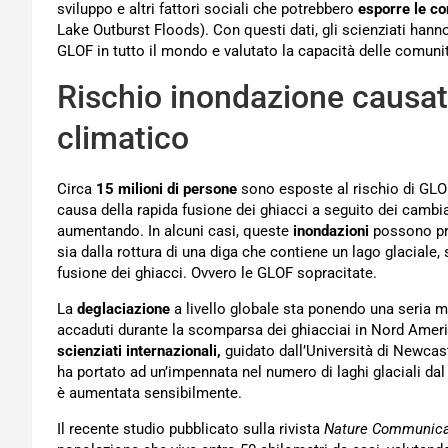
sviluppo e altri fattori sociali che potrebbero
esporre le co
Lake Outburst Floods). Con questi dati, gli scienziati hanno
GLOF in tutto il mondo e valutato la capacità delle comuni
Rischio inondazione causa
climatico
Circa
15 milioni di persone
sono esposte al rischio di GLO
causa della rapida fusione dei ghiacci a seguito dei cambia
aumentando. In alcuni casi, queste
inondazioni
possono pro
sia dalla rottura di una diga che contiene un lago glaciale,
fusione dei ghiacci. Ovvero le GLOF sopracitate.
La
deglaciazione
a livello globale sta ponendo una seria 
accaduti durante la scomparsa dei ghiacciai in Nord Americ
scienziati internazionali,
guidato dall’Università di Newcas
ha portato ad un’impennata nel numero di laghi glaciali dal
è aumentata sensibilmente.
Il recente studio pubblicato sulla rivista
Nature Communica