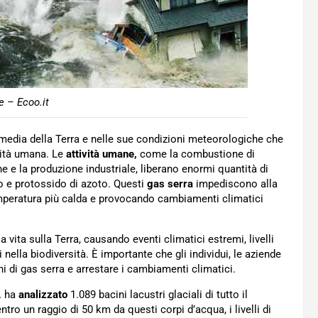
 – Ecoo.it
media della Terra e nelle sue condizioni meteorologiche che
ività umana. Le
attività umane,
come la combustione di
one e la produzione industriale, liberano enormi quantità di
no e protossido di azoto. Questi
gas serra
impediscono alla
emperatura più calda e provocando cambiamenti climatici
a vita sulla Terra, causando eventi climatici estremi, livelli
 nella biodiversità. È importante che gli individui, le aziende
i di gas serra e arrestare i cambiamenti climatici.
,
ha
analizzato
1.089 bacini lacustri glaciali di tutto il
o un raggio di 50 km da questi corpi d’acqua, i livelli di