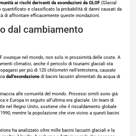
munità ai rischi derivanti da esondazioni da GLOF
(Glacial
 quantificato e classificato la probabilità di danni causati da
tà di affrontare efficacemente queste inondazioni.
to dal cambiamento
F ovunque nel mondo, non solo in prossimità delle coste. A
menti climatici, anche il pericolo di tsunami glaciali sta
pagarsi per più di 120 chilometri nell’entroterra, causate
 sia
dall’esondazione
di bacini lacustri alimentati da acqua di
minaccia alle comunità del mondo. Processi simili sono già
a e Europa in seguito all’ultima era glaciale. Un team di
tle nel Regno Unito, sostiene che il riscaldamento globale
 1990, mentre la popolazione che vive vicino a questi bacini
tion
s ha analizzato oltre mille bacini lacustri glaciali e la