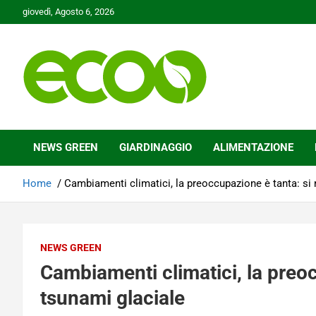
Skip
giovedì, Agosto 6, 2026
to
content
Tutelare il nostro Pianeta è la nostra priorità
Ecoo.it
NEWS GREEN
GIARDINAGGIO
ALIMENTAZIONE
Home
Cambiamenti climatici, la preoccupazione è tanta: si 
NEWS GREEN
Cambiamenti climatici, la preoc
tsunami glaciale