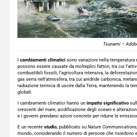
Tsunami – Adobe
I
cambiamenti climatici
sono variazioni nella temperatura 
possono essere causate da molteplici fattori, tra cui l’att
combustibili fossili, l’agricoltura intensiva, la deforestazi
gas serra nell’atmosfera, tra cui anidride carbonica, meta
radiazione termica di uscire dalla Terra, mantenendo la t
globali.
I cambiamenti climatici hanno un
impatto significativo
sull
crescenti del mare, acidificazione degli oceani e alterazioni
e i governi prendano azioni concrete per ridurre le emission
E un recente
studio,
pubblicato su
Nature Communications
mondo, considerando il numero di persone che risiedono entr