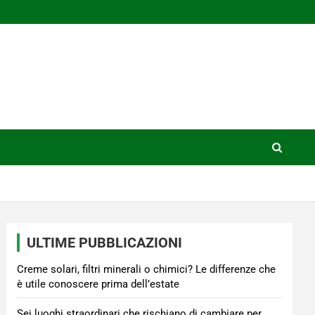
ULTIME PUBBLICAZIONI
Creme solari, filtri minerali o chimici? Le differenze che
è utile conoscere prima dell’estate
Sei luoghi straordinari che rischiano di cambiare per