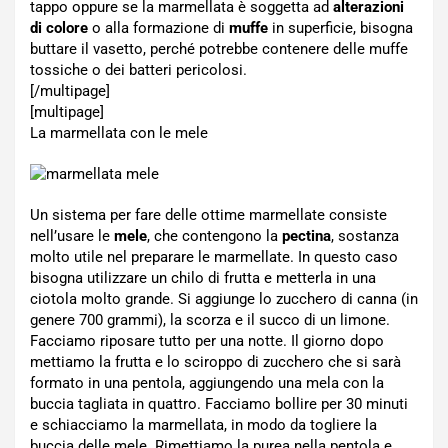
tappo oppure se la marmellata è soggetta ad
alterazioni
di colore
o alla formazione di
muffe
in superficie, bisogna
buttare il vasetto, perché potrebbe contenere delle muffe
tossiche o dei batteri pericolosi.
[/multipage]
[multipage]
La marmellata con le mele
Un sistema per fare delle ottime marmellate consiste
nell’usare le
mele
, che contengono la
pectina
, sostanza
molto utile nel preparare le marmellate. In questo caso
bisogna utilizzare un chilo di frutta e metterla in una
ciotola molto grande. Si aggiunge lo zucchero di canna (in
genere 700 grammi), la scorza e il succo di un limone.
Facciamo riposare tutto per una notte. Il giorno dopo
mettiamo la frutta e lo sciroppo di zucchero che si sarà
formato in una pentola, aggiungendo una mela con la
buccia tagliata in quattro. Facciamo bollire per 30 minuti
e schiacciamo la marmellata, in modo da togliere la
buccia delle mele. Rimettiamo la purea nella pentola e