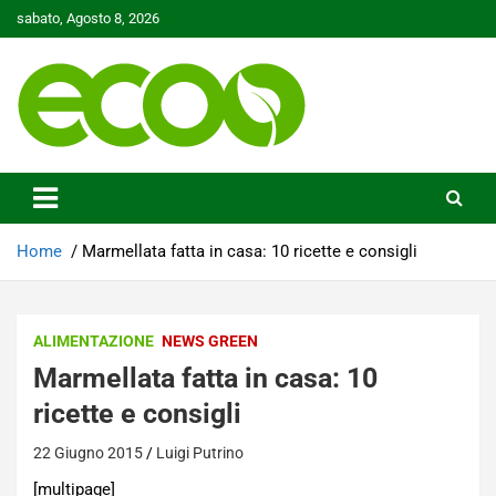
Skip
sabato, Agosto 8, 2026
to
content
Tutelare il nostro Pianeta è la nostra priorità
Ecoo.it
Home
Marmellata fatta in casa: 10 ricette e consigli
ALIMENTAZIONE
NEWS GREEN
Marmellata fatta in casa: 10
ricette e consigli
22 Giugno 2015
Luigi Putrino
[multipage]