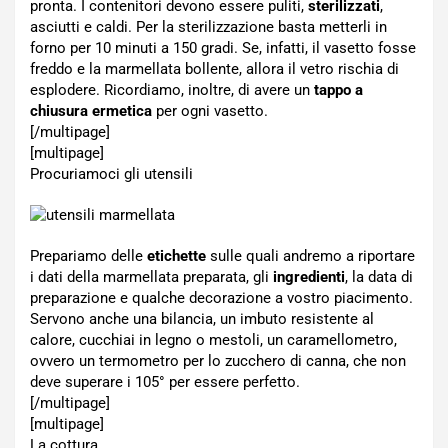
pronta. I contenitori devono essere puliti,
sterilizzati
,
asciutti e caldi. Per la sterilizzazione basta metterli in
forno per 10 minuti a 150 gradi. Se, infatti, il vasetto fosse
freddo e la marmellata bollente, allora il vetro rischia di
esplodere. Ricordiamo, inoltre, di avere un
tappo a
chiusura ermetica
per ogni vasetto.
[/multipage]
[multipage]
Procuriamoci gli utensili
Prepariamo delle
etichette
sulle quali andremo a riportare
i dati della marmellata preparata, gli
ingredienti
, la data di
preparazione e qualche decorazione a vostro piacimento.
Servono anche una bilancia, un imbuto resistente al
calore, cucchiai in legno o mestoli, un caramellometro,
ovvero un termometro per lo zucchero di canna, che non
deve superare i 105° per essere perfetto.
[/multipage]
[multipage]
La cottura