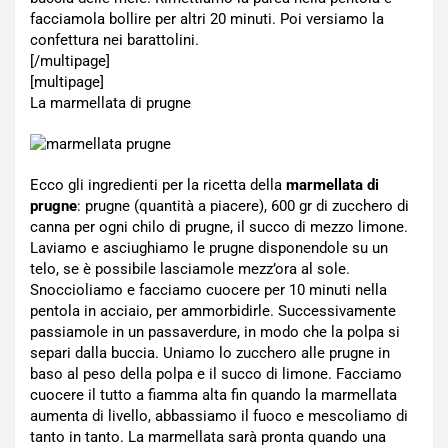
facciamola bollire per altri 20 minuti. Poi versiamo la
confettura nei barattolini.
[/multipage]
[multipage]
La marmellata di prugne
Ecco gli ingredienti per la ricetta della
marmellata di
prugne
: prugne (quantità a piacere), 600 gr di zucchero di
canna per ogni chilo di prugne, il succo di mezzo limone.
Laviamo e asciughiamo le prugne disponendole su un
telo, se è possibile lasciamole mezz’ora al sole.
Snoccioliamo e facciamo cuocere per 10 minuti nella
pentola in acciaio, per ammorbidirle. Successivamente
passiamole in un passaverdure, in modo che la polpa si
separi dalla buccia. Uniamo lo zucchero alle prugne in
baso al peso della polpa e il succo di limone. Facciamo
cuocere il tutto a fiamma alta fin quando la marmellata
aumenta di livello, abbassiamo il fuoco e mescoliamo di
tanto in tanto. La marmellata sarà pronta quando una