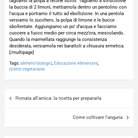
tagliamo la polpa a fettine sottili. Tagliamo a striscioline
la buccia di 2 limoni, mettiamola dentro un pentolino con
l’acqua e portiamo il tutto ad ebollizione. In una pentola
versiamo lo zucchero, la polpa di limone e le bucce
sbollentate. Aggiungiamo un po’ d’acqua e facciamo
cuocere a fuoco medio per circa mezz’ora, mescolando.
Quando la marmellata raggiunge la consistenza
desiderata, versiamola nei barattoli a chiusura ermetica.
[/multipage]
Tags:
alimenti biologici
,
Educazione Alimentare
,
ricette vegetariane
Navigazione
Pomata all'arnica: la ricetta per prepararla
articoli
Come coltivare l'anguria