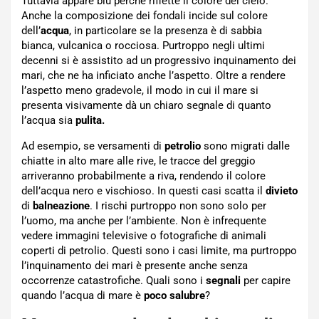
Tuttavia appare blu perché riflette il colore del cielo.
Anche la composizione dei fondali incide sul colore
dell’
acqua
, in particolare se la presenza è di sabbia
bianca, vulcanica o rocciosa. Purtroppo negli ultimi
decenni si è assistito ad un progressivo inquinamento dei
mari, che ne ha inficiato anche l’aspetto. Oltre a rendere
l’aspetto meno gradevole, il modo in cui il mare si
presenta visivamente dà un chiaro segnale di quanto
l’acqua sia
pulita.
Ad esempio, se versamenti di
petrolio
sono migrati dalle
chiatte in alto mare alle rive, le tracce del greggio
arriveranno probabilmente a riva, rendendo il colore
dell’acqua nero e vischioso. In questi casi scatta il
divieto
di
balneazione
. I rischi purtroppo non sono solo per
l’uomo, ma anche per l’ambiente. Non è infrequente
vedere immagini televisive o fotografiche di animali
coperti di petrolio. Questi sono i casi limite, ma purtroppo
l’inquinamento dei mari è presente anche senza
occorrenze catastrofiche. Quali sono i
segnali
per capire
quando l’acqua di mare è
poco salubre
?