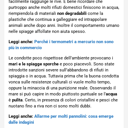
facilmente raggiunge le rive. È bene ricordare che
purtroppo anche molti rifiuti domestici finiscono in acqua,
riempiendola di materiali
non degradabili
come la
plastiche che continua a galleggiare ed intrappolare
animali anche dopo anni. Inoltre il comportamento umano
nelle spiagge affollate non aiuta spesso.
Leggi anche:
Perché i termometri a mercurio non sono
più in commercio
Le condotte poco rispettose dell’ambiente provocano i
mari e le spiagge sporche
e poco piacevoli. Sono state
introdotte sanzioni severe sull’abbandono di rifiuti in
spiaggia o in acqua. Tuttavia prima che la buona condotta
vonca sulle resistenze culturali ci vuole molto tempo,
oppure la minaccia di una punizione reale. Osservando il
mare si può capire in modo piuttosto puntuale se l’
acqua
è
pulita
. Certo, in presenza di colori cristallini e pesci che
nuotano fino a riva non ci sono molti dubbi.
Leggi anche:
Allarme per molti pannolini: cosa emerge
dalle indagini