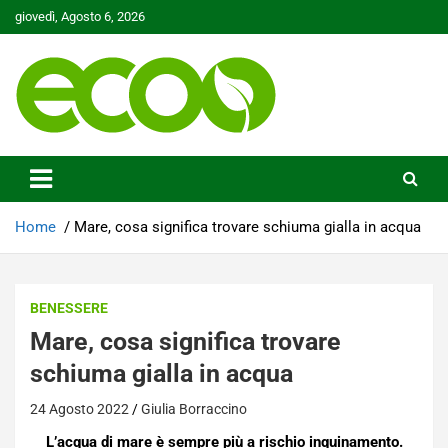
Skip
giovedì, Agosto 6, 2026
to
content
Tutelare il nostro Pianeta è la nostra priorità
Ecoo.it
Home
Mare, cosa significa trovare schiuma gialla in acqua
BENESSERE
Mare, cosa significa trovare
schiuma gialla in acqua
24 Agosto 2022
Giulia Borraccino
L’acqua di mare è sempre più a rischio inquinamento.