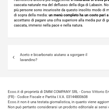
cascata naturale ma del deflusso della diga di Labasin.
più persone sono incuriosite da questo insolito modo di ma
di sopra della media:
un menù completo ha un costo pari a
accettano di pagare una cifra superiore alla media pur di g
cascata, immersi nella pace e nella natura.
Navigazione
Aceto e bicarbonato aiutano a sgorgare il
articoli
lavandino?
Ecoo.it di proprietà di DMM COMPANY SRL - Corso Vittorio Ema
(FR) - Codice Fiscale e Partita I.V.A. 03144800608
Ecoo.it non è una testata giornalistica, in quanto viene aggior
Non può pertanto considerarsi un prodotto editoriale ai sensi 