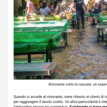
Ristorante sotto la cascata: un esper
Quando si accede al ristorante, viene chiesto ai clienti di
per raggiungere il tavolo scelto. Un altra particolarità è c
l’atmosfera ancora più suggestiva
. Il ristorante si trova p