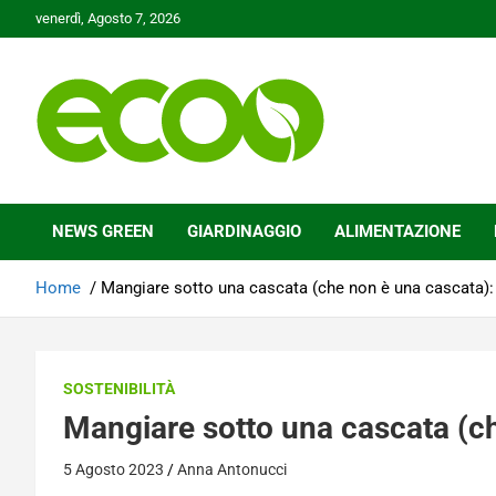
Skip
venerdì, Agosto 7, 2026
to
content
Tutelare il nostro Pianeta è la nostra priorità
Ecoo.it
NEWS GREEN
GIARDINAGGIO
ALIMENTAZIONE
Home
Mangiare sotto una cascata (che non è una cascata):
SOSTENIBILITÀ
Mangiare sotto una cascata (c
5 Agosto 2023
Anna Antonucci