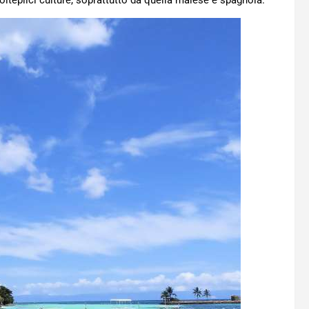
molteplici culture, soprattutto da quella malese e spagnola.