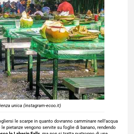
ienza unica (instagram-ecoo.it)
 togliersi le scarpe in quanto dovranno camminare nell’acqua
he le pietanze vengono servite su foglie di banano, rendendo
resso le Labasin Falls
, ma non si tratta purtroppo di una