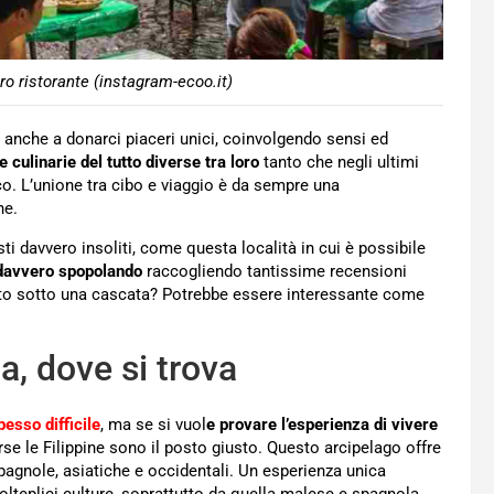
ro ristorante (instagram-ecoo.it)
 anche a donarci piaceri unici, coinvolgendo sensi ed
e culinarie del tutto diverse tra loro
tanto che negli ultimi
o. L’unione tra cibo e viaggio è da sempre una
he.
sti davvero insoliti, come questa località in cui è possibile
 davvero spopolando
raccogliendo tantissime recensioni
ngiato sotto una cascata? Potrebbe essere interessante come
a, dove si trova
esso difficile
, ma se si vuol
e provare l’esperienza di vivere
orse le Filippine sono il posto giusto. Questo arcipelago offre
spagnole, asiatiche e occidentali. Un esperienza unica