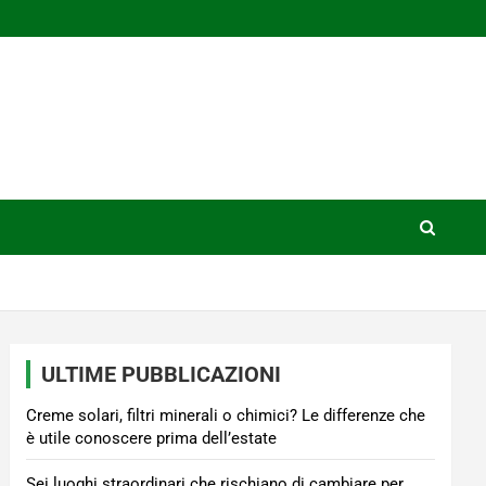
ULTIME PUBBLICAZIONI
Creme solari, filtri minerali o chimici? Le differenze che
è utile conoscere prima dell’estate
Sei luoghi straordinari che rischiano di cambiare per