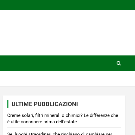
ULTIME PUBBLICAZIONI
Creme solari, filtri minerali o chimici? Le differenze che
è utile conoscere prima dell’estate
Sei luoghi straordinari che rischiano di cambiare per