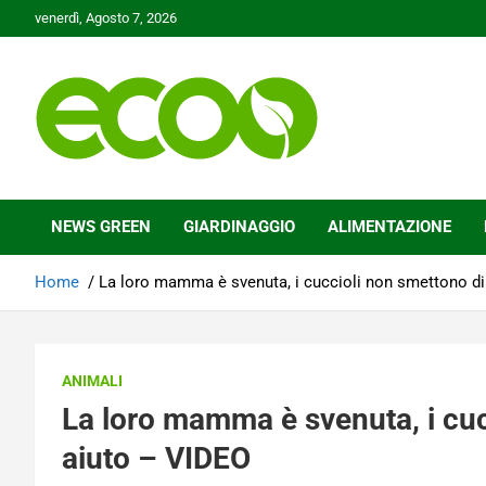
Skip
venerdì, Agosto 7, 2026
to
content
Tutelare il nostro Pianeta è la nostra priorità
Ecoo.it
NEWS GREEN
GIARDINAGGIO
ALIMENTAZIONE
Home
La loro mamma è svenuta, i cuccioli non smettono di
ANIMALI
La loro mamma è svenuta, i cuc
aiuto – VIDEO