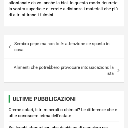
allontanate da voi anche la bici. In questo modo ridurrete
la vostra superficie e terrete a distanza i materiali che più
di altri attirano i fulmini.
Navigazione
Sembra pepe ma non lo è: attenzione se spunta in
articoli
casa
Alimenti che potrebbero provocare intossicazioni: la
lista
ULTIME PUBBLICAZIONI
Creme solari, filtri minerali o chimici? Le differenze che è
utile conoscere prima dell’estate
Sei luoghi straordinari che rischiano di cambiare per