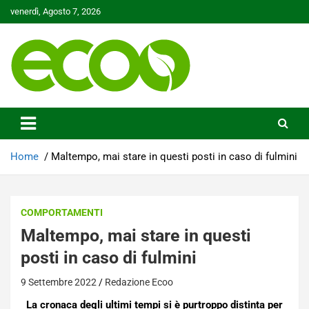
Skip
venerdì, Agosto 7, 2026
to
content
Tutelare il nostro Pianeta è la nostra priorità
Ecoo.it
Home
Maltempo, mai stare in questi posti in caso di fulmini
COMPORTAMENTI
Maltempo, mai stare in questi
posti in caso di fulmini
9 Settembre 2022
Redazione Ecoo
La cronaca degli ultimi tempi si è purtroppo distinta per