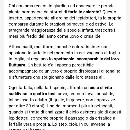
Chi non ama recarsi in giardino ed osservare le proprie
piante sommerse da stormi di
farfalle colorate
? Questo
insetto, appartenente all’ordine dei lepidotteri, fa la propria
comparsa durante le stagioni primaverile ed estiva. La
stragrande maggioranza delle specie, infatti, trascorre i
mesi più freddi dell’anno come uovo o crisalide.
Affascinanti, multiformi, nonché coloratissime: così
appaiono le farfalle nel momento in cui, vagando di foglia
in foglia, ci regalano lo
spettacolo incomparabile del loro
fluttuare
. Un battito d’ali appena percettibile,
accompagnato da un vero e proprio dispiegarsi di tonalità
e sfumature che sprigionano dalle loro stesse ali.
Ogni farfalla, nella fattispecie, affronta un
ciclo di vita
suddiviso in quattro fasi
: uovo, bruco o larva, crisalide,
infine insetto adulto (il quale, in genere, non sopravvive
per oltre 30 giorni). Uno dei momenti più stupefacenti,
quando si tratta di analizzare il ciclo esistenziale di questi
lepidotteri, concerne proprio il passaggio da crisalide a
farfalla vera e propria. Lo step, cioè, in cui avviene la