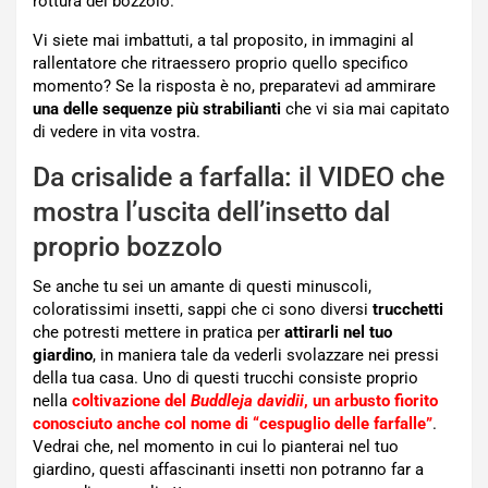
rottura del bozzolo.
Vi siete mai imbattuti, a tal proposito, in immagini al
rallentatore che ritraessero proprio quello specifico
momento? Se la risposta è no, preparatevi ad ammirare
una delle sequenze più strabilianti
che vi sia mai capitato
di vedere in vita vostra.
Da crisalide a farfalla: il VIDEO che
mostra l’uscita dell’insetto dal
proprio bozzolo
Se anche tu sei un amante di questi minuscoli,
coloratissimi insetti, sappi che ci sono diversi
trucchetti
che potresti mettere in pratica per
attirarli nel tuo
giardino
, in maniera tale da vederli svolazzare nei pressi
della tua casa. Uno di questi trucchi consiste proprio
nella
coltivazione del
Buddleja davidii
, un arbusto fiorito
conosciuto anche col nome di “cespuglio delle farfalle”
.
Vedrai che, nel momento in cui lo pianterai nel tuo
giardino, questi affascinanti insetti non potranno far a