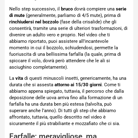
Nello step successivo, il
bruco
dovrà compiere una
serie
di mute
(generalmente, parliamo di 4/5 mute), prima di
rinchiudersi nel bozzolo
(fase della crisalide) che gli
consentirà, tramite una serie di ulteriori trasformazioni, di
divenire un adulto vero e proprio. Nel video che ti
abbiamo riportato, puoi assistere all’incantevole
momento in cui il bozzolo, schiudendosi, permette la
fuoriuscita di una bellissima farfalla (la quale, prima di
spiccare il volo, dovrà però attendere che le ali si
asciughino completamente).
La
vita
di questi minuscoli insetti, genericamente, ha una
durata che si assesta
attorno ai 15/30 giorni
. Come ti
abbiamo appena spiegato, tuttavia, il percorso che dalla
deposizione delle uova arriva fino alla formazione di un
farfalla ha una durata ben più estesa (talvolta, può
superare anche l’anno). Di tutti gli step che abbiamo
affrontato, tuttavia, quello descritto nel video è
sicuramente il più strabiliante e mozzafiato che ci sia.
Farfalle: meravigliose, ma