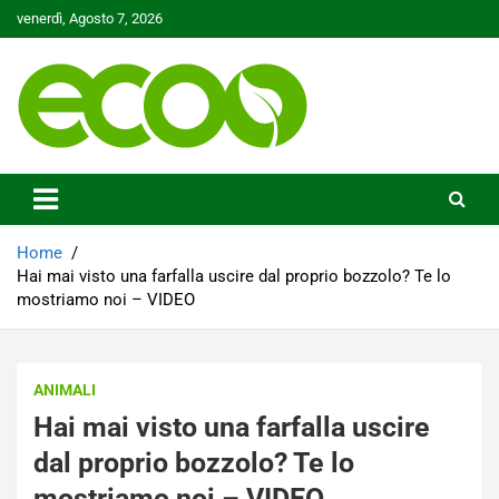
Skip
venerdì, Agosto 7, 2026
to
content
Tutelare il nostro Pianeta è la nostra priorità
Ecoo.it
Home
Hai mai visto una farfalla uscire dal proprio bozzolo? Te lo
mostriamo noi – VIDEO
ANIMALI
Hai mai visto una farfalla uscire
dal proprio bozzolo? Te lo
mostriamo noi – VIDEO