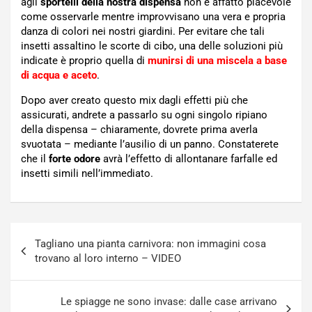
agli
sportelli della nostra dispensa
non è affatto piacevole
come osservarle mentre improvvisano una vera e propria
danza di colori nei nostri giardini. Per evitare che tali
insetti assaltino le scorte di cibo, una delle soluzioni più
indicate è proprio quella di
munirsi di una miscela a base
di acqua e aceto
.
Dopo aver creato questo mix dagli effetti più che
assicurati, andrete a passarlo su ogni singolo ripiano
della dispensa – chiaramente, dovrete prima averla
svuotata – mediante l’ausilio di un panno. Constaterete
che il
forte odore
avrà l’effetto di allontanare farfalle ed
insetti simili nell’immediato.
Navigazione
Tagliano una pianta carnivora: non immagini cosa
articoli
trovano al loro interno – VIDEO
Le spiagge ne sono invase: dalle case arrivano