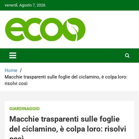
Skip
venerdì, Agosto 7, 2026
to
content
Tutelare il nostro Pianeta è la nostra priorità
Ecoo.it
Home
Macchie trasparenti sulle foglie del ciclamino, è colpa loro:
risolvi così
GIARDINAGGIO
Macchie trasparenti sulle foglie
del ciclamino, è colpa loro: risolvi
così