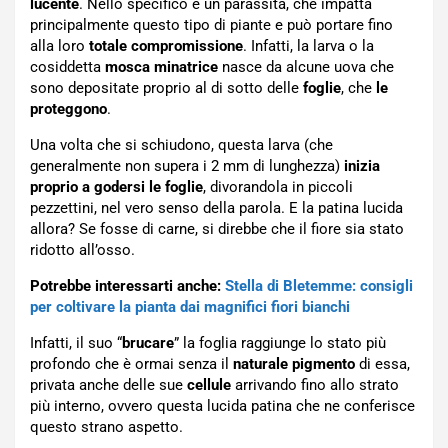
lucente
. Nello specifico è un parassita, che impatta
principalmente questo tipo di piante e può portare fino
alla loro
totale
compromissione
. Infatti, la larva o la
cosiddetta
mosca
minatrice
nasce da alcune uova che
sono depositate proprio al di sotto delle
foglie
, che
le
proteggono
.
Una volta che si schiudono, questa larva (che
generalmente non supera i 2 mm di lunghezza)
inizia
proprio a godersi le foglie
, divorandola in piccoli
pezzettini, nel vero senso della parola. E la patina lucida
allora? Se fosse di carne, si direbbe che il fiore sia stato
ridotto all’osso.
Potrebbe interessarti anche:
Stella di Bletemme: consigli
per coltivare la pianta dai magnifici fiori bianchi
Infatti, il suo “
brucare
” la foglia raggiunge lo stato più
profondo che è ormai senza il
naturale
pigmento
di essa,
privata anche delle sue
cellule
arrivando fino allo strato
più interno, ovvero questa lucida patina che ne conferisce
questo strano aspetto.