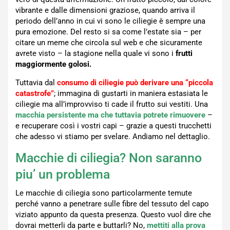
vibrante e dalle dimensioni graziose, quando arriva il
periodo dell’anno in cui vi sono le ciliegie è sempre una
pura emozione. Del resto si sa come l’estate sia – per
citare un meme che circola sul web e che sicuramente
avrete visto – la stagione nella quale vi sono i
frutti
maggiormente golosi.
Tuttavia dal
consumo di ciliegie può derivare una “piccola
catastrofe”
; immagina di gustarti in maniera estasiata le
ciliegie ma all’improvviso ti cade il frutto sui vestiti. Una
macchia persistente ma che tuttavia potrete rimuovere
–
e recuperare così i vostri capi – grazie a questi trucchetti
che adesso vi stiamo per svelare. Andiamo nel dettaglio.
Macchie di ciliegia? Non saranno
piu’ un problema
Le macchie di ciliegia sono particolarmente temute
perché vanno a penetrare sulle fibre del tessuto del capo
viziato appunto da questa presenza. Questo vuol dire che
dovrai metterli da parte e buttarli? No,
mettiti alla prova