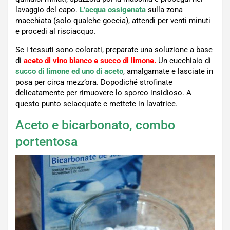
lavaggio del capo.
L’acqua ossigenata
sulla zona
macchiata (solo qualche goccia), attendi per venti minuti
e procedi al risciacquo.
Se i tessuti sono colorati, preparate una soluzione a base
di
aceto di vino bianco e succo di limone.
Un cucchiaio di
succo di limone ed uno di aceto
, amalgamate e lasciate in
posa per circa mezz’ora. Dopodiché strofinate
delicatamente per rimuovere lo sporco insidioso. A
questo punto sciacquate e mettete in lavatrice.
Aceto e bicarbonato, combo
portentosa