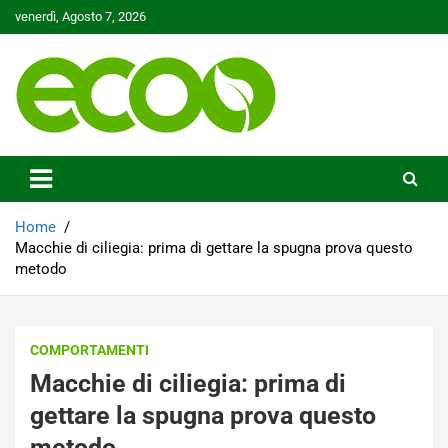
Skip
venerdì, Agosto 7, 2026
to
content
Tutelare il nostro Pianeta è la nostra priorità
Ecoo.it
Home
Macchie di ciliegia: prima di gettare la spugna prova questo
metodo
COMPORTAMENTI
Macchie di ciliegia: prima di
gettare la spugna prova questo
metodo