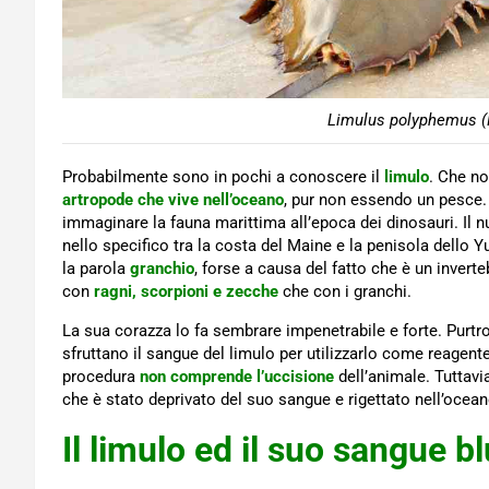
Limulus polyphemus (F
Probabilmente sono in pochi a conoscere il
limulo
. Che no
artropode che vive nell’oceano
, pur non essendo un pesce
immaginare la fauna marittima all’epoca dei dinosauri. Il n
nello specifico tra la costa del Maine e la penisola dell
la parola
granchio
, forse a causa del fatto che è un invert
con
ragni, scorpioni e zecche
che con i granchi.
La sua corazza lo fa sembrare impenetrabile e forte. Purt
sfruttano il sangue del limulo per utilizzarlo come reagente 
procedura
non comprende l’uccisione
dell’animale. Tuttavi
che è stato deprivato del suo sangue e rigettato nell’ocean
Il limulo ed il suo sangue bl