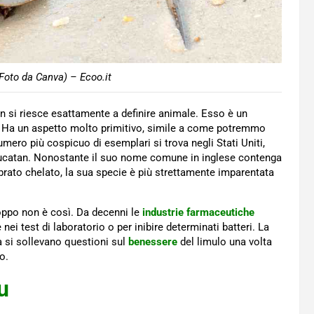
oto da Canva) – Ecoo.it
n si riesce esattamente a definire animale. Esso è un
. Ha un aspetto molto primitivo, simile a come potremmo
umero più cospicuo di esemplari si trova negli Stati Uniti,
o Yucatan. Nonostante il suo nome comune in inglese contenga
ebrato chelato, la sua specie è più strettamente imparentata
roppo non è così. Da decenni le
industrie farmaceutiche
nei test di laboratorio o per inibire determinati batteri. La
a si sollevano questioni sul
benessere
del limulo una volta
o.
u