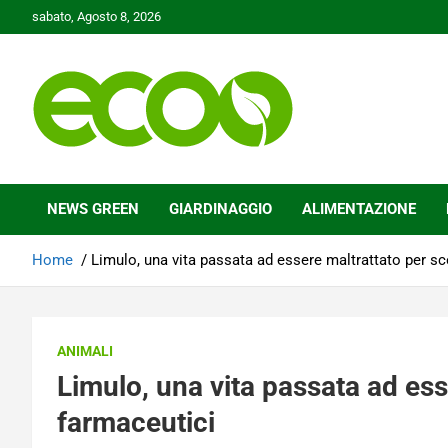
Skip
sabato, Agosto 8, 2026
to
content
Tutelare il nostro Pianeta è la nostra priorità
Ecoo.it
NEWS GREEN
GIARDINAGGIO
ALIMENTAZIONE
Home
Limulo, una vita passata ad essere maltrattato per sc
ANIMALI
Limulo, una vita passata ad ess
farmaceutici