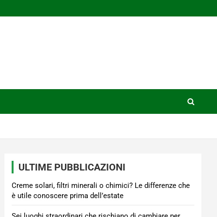
ULTIME PUBBLICAZIONI
Creme solari, filtri minerali o chimici? Le differenze che
è utile conoscere prima dell’estate
Sei luoghi straordinari che rischiano di cambiare per