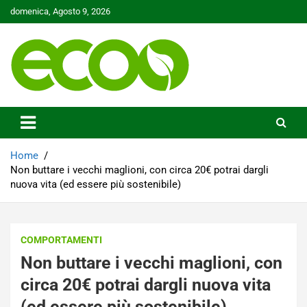
Skip
domenica, Agosto 9, 2026
to
content
Tutelare il nostro Pianeta è la nostra priorità
Ecoo.it
Home
Non buttare i vecchi maglioni, con circa 20€ potrai dargli
nuova vita (ed essere più sostenibile)
COMPORTAMENTI
Non buttare i vecchi maglioni, con
circa 20€ potrai dargli nuova vita
(ed essere più sostenibile)