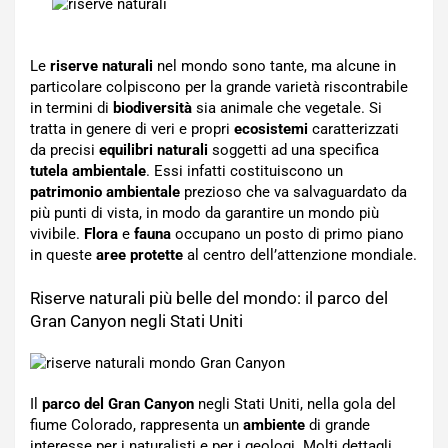
Le
riserve naturali
nel mondo sono tante, ma alcune in
particolare colpiscono per la grande varietà riscontrabile
in termini di
biodiversità
sia animale che vegetale. Si
tratta in genere di veri e propri
ecosistemi
caratterizzati
da precisi
equilibri naturali
soggetti ad una specifica
tutela ambientale
. Essi infatti costituiscono un
patrimonio ambientale
prezioso che va salvaguardato da
più punti di vista, in modo da garantire un mondo più
vivibile.
Flora
e
fauna
occupano un posto di primo piano
in queste
aree protette
al centro dell’attenzione mondiale.
Riserve naturali più belle del mondo: il parco del
Gran Canyon negli Stati Uniti
Il
parco del Gran Canyon
negli Stati Uniti, nella gola del
fiume Colorado, rappresenta un
ambiente
di grande
interesse per i naturalisti e per i geologi. Molti dettagli