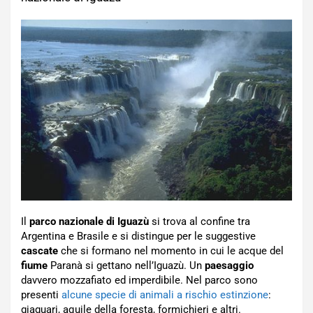
Il
parco nazionale di Iguazù
si trova al confine tra
Argentina e Brasile e si distingue per le suggestive
cascate
che si formano nel momento in cui le acque del
fiume
Paranà si gettano nell’Iguazù. Un
paesaggio
davvero mozzafiato ed imperdibile. Nel parco sono
presenti
alcune specie di animali a rischio estinzione
:
giaguari, aquile della foresta, formichieri e altri.