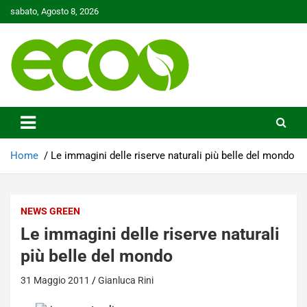
Skip
sabato, Agosto 8, 2026
to
content
Tutelare il nostro Pianeta è la nostra priorità
Ecoo.it
Home
Le immagini delle riserve naturali più belle del mondo
NEWS GREEN
Le immagini delle riserve naturali
più belle del mondo
31 Maggio 2011
Gianluca Rini