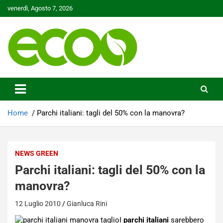
Skip
venerdì, Agosto 7, 2026
to
content
Tutelare il nostro Pianeta è la nostra priorità
Ecoo.it
Home
Parchi italiani: tagli del 50% con la manovra?
NEWS GREEN
Parchi italiani: tagli del 50% con la
manovra?
12 Luglio 2010
Gianluca Rini
I
parchi italiani
sarebbero