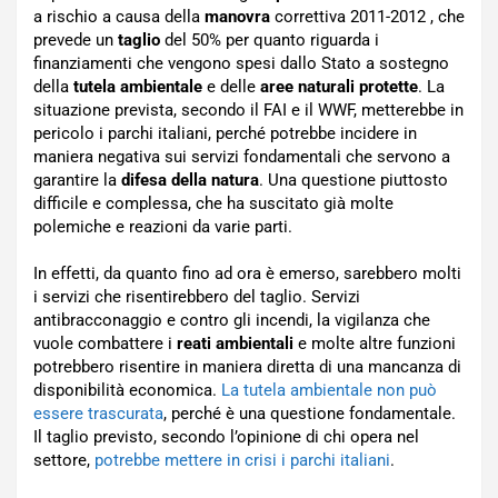
a rischio a causa della
manovra
correttiva 2011-2012 , che
prevede un
taglio
del 50% per quanto riguarda i
finanziamenti che vengono spesi dallo Stato a sostegno
della
tutela ambientale
e delle
aree naturali protette
. La
situazione prevista, secondo il FAI e il WWF, metterebbe in
pericolo i parchi italiani, perché potrebbe incidere in
maniera negativa sui servizi fondamentali che servono a
garantire la
difesa della natura
. Una questione piuttosto
difficile e complessa, che ha suscitato già molte
polemiche e reazioni da varie parti.
In effetti, da quanto fino ad ora è emerso, sarebbero molti
i servizi che risentirebbero del taglio. Servizi
antibracconaggio e contro gli incendi, la vigilanza che
vuole combattere i
reati ambientali
e molte altre funzioni
potrebbero risentire in maniera diretta di una mancanza di
disponibilità economica.
La tutela ambientale non può
essere trascurata
, perché è una questione fondamentale.
Il taglio previsto, secondo l’opinione di chi opera nel
settore,
potrebbe mettere in crisi i parchi italiani
.