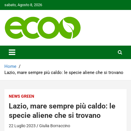
Skip
sabato, Agosto 8, 2026
to
content
Tutelare il nostro Pianeta è la nostra priorità
Ecoo.it
Home
Lazio, mare sempre più caldo: le specie aliene che si trovano
NEWS GREEN
Lazio, mare sempre più caldo: le
specie aliene che si trovano
22 Luglio 2023
Giulia Borraccino