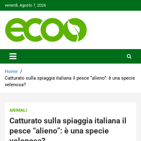
Skip
venerdì, Agosto 7, 2026
to
content
Tutelare il nostro Pianeta è la nostra priorità
Ecoo.it
Home
Catturato sulla spiaggia italiana il pesce “alieno”: è una specie
velenosa?
ANIMALI
Catturato sulla spiaggia italiana il
pesce “alieno”: è una specie
velenosa?