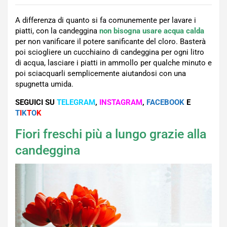
A differenza di quanto si fa comunemente per lavare i
piatti, con la candeggina
non bisogna usare acqua calda
per non vanificare il potere sanificante del cloro. Basterà
poi sciogliere un cucchiaino di candeggina per ogni litro
di acqua, lasciare i piatti in ammollo per qualche minuto e
poi sciacquarli semplicemente aiutandosi con una
spugnetta umida.
SEGUICI SU
TELEGRAM
,
INSTAGRAM
,
FACEBOOK
E
T
I
K
T
O
K
Fiori freschi più a lungo grazie alla
candeggina