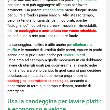
per questo si può aggiungere all’acqua per lavare i
pavimenti. Ha potere
smacchiante
, viene dunque usata
per pulire a fondo i panni bianchi. Allo stesso tempo,
però, va tenuta lontana dai panni colorati, poiché
“sciogliendo” i colori va a crearvi macchie irrimediabili.
Inoltre
candeggina e ammoniaca non vanno mischiate
,
poiché questo mix potrebbe risultare fatale.
La candeggina, inoltre, è utile anche per
eliminare la
muffa
e le macchie di umidità dalle pareti, eppure in pochi
sanno che si può usare anche per
lavare i piatti
.
Pensiamo ad esempio a quelle occasioni in cui dobbiamo
lavare gli utensili usati per cucinare ma la lavastoviglie
non è ancora a pieno carico. In quel caso si può decidere
di sciacquare i piatti velocemente proprio con la
candeggina, soprattutto se ecologica
, andando a
risparmiare in termini di tempo e denaro, nonché di
detergenti.
Usa la candeggina per lavare piatti:
è economico e veloce