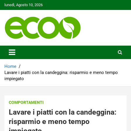
Skip
lunedì, Agosto 10, 2026
to
content
Tutelare il nostro Pianeta è la nostra priorità
Ecoo.it
Home
Lavare i piatti con la candeggina: risparmio e meno tempo
impiegato
COMPORTAMENTI
Lavare i piatti con la candeggina:
risparmio e meno tempo
impiegato