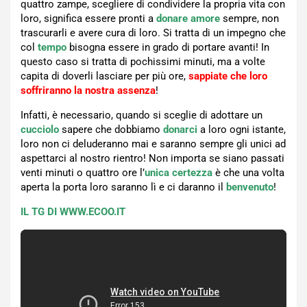
quattro zampe, scegliere di condividere la propria vita con
loro, significa essere pronti a
donare amore
sempre, non
trascurarli e avere cura di loro. Si tratta di un impegno che
col
tempo
bisogna essere in grado di portare avanti! In
questo caso si tratta di pochissimi minuti, ma a volte
capita di doverli lasciare per più ore,
sappiate che loro
soffriranno la nostra assenza
!
Infatti, è necessario, quando si sceglie di adottare un
cucciolo
sapere che dobbiamo
donarci
a loro ogni istante,
loro non ci deluderanno mai e saranno sempre gli unici ad
aspettarci al nostro rientro! Non importa se siano passati
venti minuti o quattro ore l’
unica certezza
è che una volta
aperta la porta loro saranno lì e ci daranno il
benvenuto
!
IL TG DI WWW.ECOO.IT