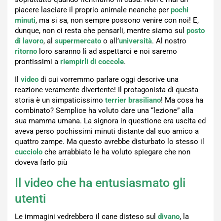
piacere lasciare il proprio animale neanche per
pochi
minuti
, ma si sa, non sempre possono venire con noi! E,
dunque, non ci resta che pensarli, mentre siamo sul
posto
di lavoro
, al
supermercato
o all’
università
. Al nostro
ritorno
loro saranno lì ad aspettarci e noi saremo
prontissimi a
riempirli di coccole
.
Il
video
di cui vorremmo parlare oggi descrive una
reazione veramente divertente! Il protagonista di questa
storia è un simpaticissimo
terrier brasiliano
! Ma cosa ha
combinato? Semplice ha voluto dare una “lezione” alla
sua mamma umana. La signora in questione era uscita ed
aveva perso pochissimi minuti distante dal suo amico a
quattro zampe. Ma questo avrebbe disturbato lo stesso il
cucciolo
che arrabbiato le ha voluto spiegare che non
doveva farlo più
Il video che ha entusiasmato gli
utenti
Le immagini vedrebbero il cane disteso sul
divano
, la