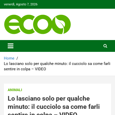
Skip
venerdì, Agosto 7, 2026
to
content
Tutelare il nostro Pianeta è la nostra priorità
Ecoo.it
Home
Lo lasciano solo per qualche minuto: il cucciolo sa come farli
sentire in colpa – VIDEO
ANIMALI
Lo lasciano solo per qualche
minuto: il cucciolo sa come farli
sentire in colpa – VIDEO