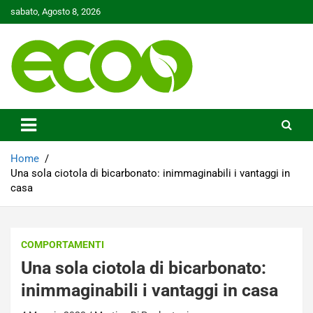
Skip
sabato, Agosto 8, 2026
to
content
Tutelare il nostro Pianeta è la nostra priorità
Ecoo.it
Home
Una sola ciotola di bicarbonato: inimmaginabili i vantaggi in
casa
COMPORTAMENTI
Una sola ciotola di bicarbonato:
inimmaginabili i vantaggi in casa