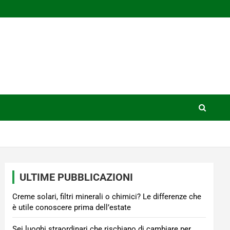
ULTIME PUBBLICAZIONI
Creme solari, filtri minerali o chimici? Le differenze che
è utile conoscere prima dell’estate
Sei luoghi straordinari che rischiano di cambiare per