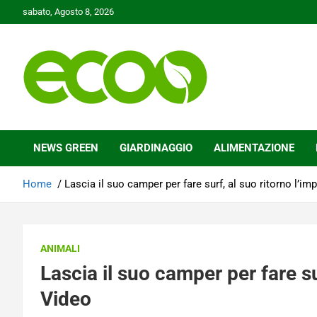
Skip
sabato, Agosto 8, 2026
to
content
Tutelare il nostro Pianeta è la nostra priorità
Ecoo.it
NEWS GREEN
GIARDINAGGIO
ALIMENTAZIONE
Home
Lascia il suo camper per fare surf, al suo ritorno l’im
ANIMALI
Lascia il suo camper per fare su
Video