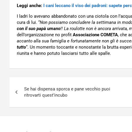
Leggi anche:
I cani leccano il viso dei padroni: sapete per
I ladri lo avevano abbandonato con una ciotola con l’acqu
cura di lui. “
Non possiamo concludere la settimana in modo m
con il suo papà umano
!! La roulotte non è ancora arrivata, 
dell’organizzazione no profit
Associazione COMETA
, che a
accanto alla sua famiglia e fortunatamente non gli è succe
tutto
“. Un momento toccante e nonostante la brutta esperi
riunita e hanno potuto lasciarsi tutto alle spalle.
Navigazione
Se hai dispensa sporca e pane vecchio puoi
articoli
ritrovarti quest’incubo