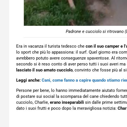
Padrone e cucciolo si ritrovan
Era in vacanza il turista tedesco che
con il suo camper e l
lo sport che più lo appassiona: il surf. Quel giorno era com
avrebbero potuto avere conseguenze spaventose. Al ritorn
secondo si è reso conto di aver perso tutti i suoi averi ma
lasciato il suo amato cucciolo
, convinto che fosse più al si
Leggi anche:
Cani, come fanno a capire quando stiamo rie
Persone per bene, lo hanno immediatamente aiutato fornendog
di postare sui social la scomparsa del cane chiedendo tutto 
cucciolo, Charlie,
erano inseparabili
sin dalle prime settima
dato i suoi frutti e poco dopo la meravigliosa notizia:
Charl